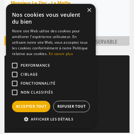
Monsieur Le Zinc - La Motte
×
(1.0km)
Nos cookies vous veulent
Paris 15 (75015)
du bien
Nombre de places : 1-30 pers.
Notre site Web utilise des cookies pour
améliorer l'expérience utilisateur. En
VOIR
NON RÉSERVABLE
utilisant notre site Web, vous acceptez tous
les cookies conformément à notre Politique
relative aux cookies.
En savoir plus
BAR / RESTAURANT
TERRASSE
VINS
PERFORMANCE
CIBLAGE
FONCTIONNALITÉ
NON CLASSIFIÉS
ACCEPTER TOUT
REFUSER TOUT
AFFICHER LES DÉTAILS