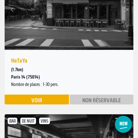
Suivant
Précédent
HaTaYa
(1.7km)
Paris 14 (75014)
Nombre de places : 1-30 pers.
VOIR
NON RÉSERVABLE
BAR
DE NUIT
VINS