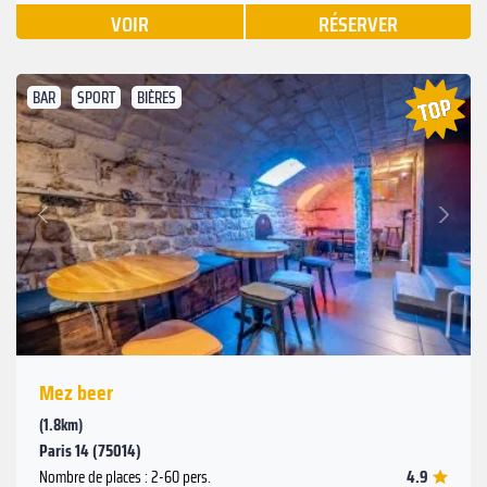
VOIR
RÉSERVER
BAR
SPORT
BIÈRES
Suivant
Précédent
Mez beer
(1.8km)
Paris 14 (75014)
4.9
Nombre de places : 2-60 pers.