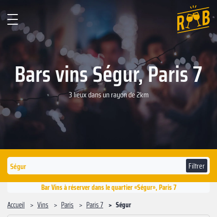
Bars vins Ségur, Paris 7
3 lieux dans un rayon de 2km
Filtrer
Bar Vins à réserver dans le quartier «Ségur», Paris 7
Accueil
Vins
Paris
Paris 7
Ségur