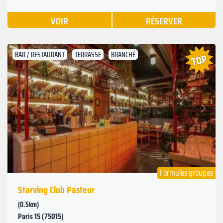
VOIR
RÉSERVER
BAR / RESTAURANT
TERRASSE
BRANCHÉ
Suivant
Précédent
Formules groupes
Starving Club Pasteur
(0.5km)
Paris 15 (75015)