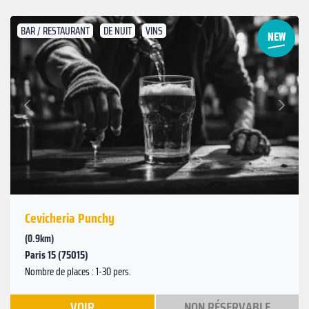
BAR / RESTAURANT
DE NUIT
VINS
Suivant
Précédent
Cevicheria Punchy
(0.9km)
Paris 15 (75015)
Nombre de places : 1-30 pers.
VOIR
NON RÉSERVABLE