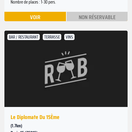
Nombre de places : 1-30 pers.
VOIR
NON RÉSERVABLE
BAR / RESTAURANT
TERRASSE
VINS
Le Diplomate Du 15Ème
(1.7km)