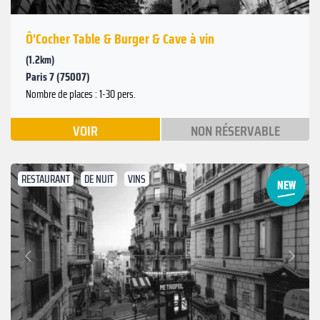
Ô'Cocher Table & Burger & Cave à vin
(1.2km)
Paris 7 (75007)
Nombre de places : 1-30 pers.
VOIR
NON RÉSERVABLE
RESTAURANT
DE NUIT
VINS
Suivant
Précédent