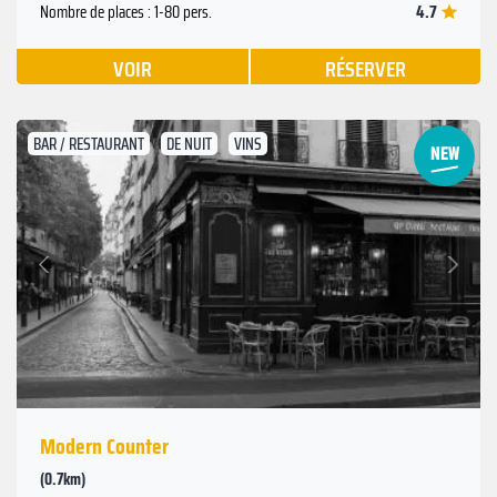
4.7
Nombre de places : 1-80 pers.
VOIR
RÉSERVER
BAR / RESTAURANT
DE NUIT
VINS
Suivant
Précédent
Modern Counter
(0.7km)