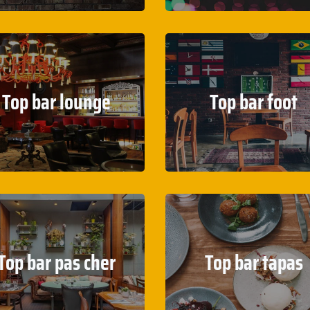
Top bar lounge
Top bar foot
Top bar pas cher
Top bar tapas