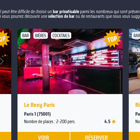
peut être difficile de choisir un
bar privatisable
parmi les nombreux qui sont présenté
 vous pourrez découvrir une
sélection de bar
ou de restaurants que nous vous suggé
BAR
BIÈRES
COCKTAILS
BAR
t
Suivant
Précédent
Le Rexy Paris
Ri
Paris 1 (75001)
Pa
4.5
Nombre de places : 2-200 pers.
No
VOIR
RÉSERVER