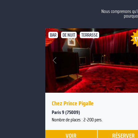
Nous comprenons qu’il 
pourquoi
BAR
DE NUIT
TERRASSE
Suivan
Précédent
Chez Prince Pigalle
Paris 9 (75009)
Nombre de places : 2-200 pers.
VOIR
RÉSERVER