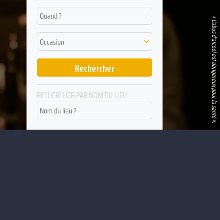
Quand ?
« L’abus d’alcool est dangereux pour la santé ».
Occasion
RECHERCHER PAR NOM DU LIEU :