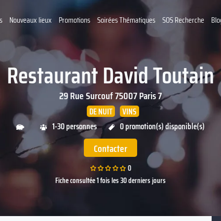
s
Nouveaux lieux
Promotions
Soirées Thématiques
SOS Recherche
Blo
Restaurant David Toutain
29 Rue Surcouf
75007
Paris 7
DE NUIT
VINS
1-30 personnes
0 promotion(s) disponible(s)
Contacter
0
Fiche consultée 1 fois les 30 derniers jours