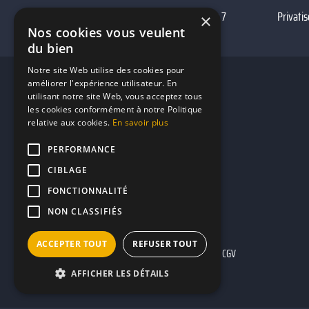
Privatiser meilleurs bars foot Paris 7
Privatis
×
Nos cookies vous veulent
Bar à vin autour de moi Paris 7
du bien
Notre site Web utilise des cookies pour
améliorer l'expérience utilisateur. En
utilisant notre site Web, vous acceptez tous
les cookies conformément à notre Politique
relative aux cookies.
En savoir plus
PERFORMANCE
CIBLAGE
FONCTIONNALITÉ
NON CLASSIFIÉS
ACCEPTER TOUT
REFUSER TOUT
Mentions légales
CGU
CGV
AFFICHER LES DÉTAILS