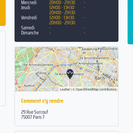
Mercredi
20H00 - 21H30
-
Jeudi
12H00 - 13H30
-
20H00 - 21H30
Vendredi
12H00 - 13H30
-
20H00 - 21H30
Samedi
-
-
Dimanche
-
-
Leaflet
| ©
OpenStreetMap
contributors
Comment s'y rendre
29 Rue Surcouf
75007 Paris 7