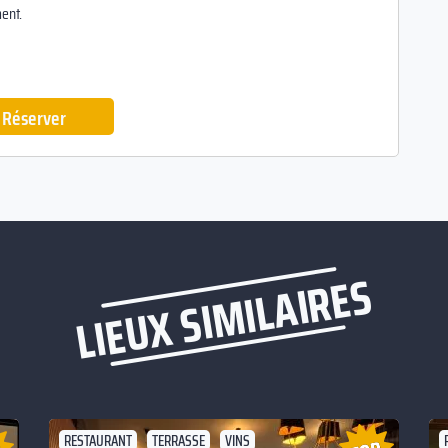
ent.
Réserver
LIEUX SIMILAIRES
RESTAURANT
TERRASSE
VINS