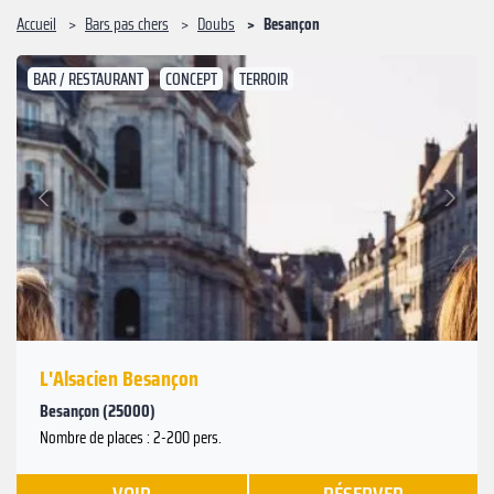
Accueil
Bars pas chers
Doubs
Besançon
BAR / RESTAURANT
CONCEPT
TERROIR
Suivant
Précédent
L'Alsacien Besançon
Besançon (25000)
Nombre de places : 2-200 pers.