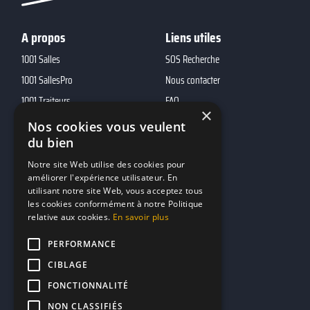
A propos
Liens utiles
1001 Salles
SOS Recherche
1001 SallesPro
Nous contacter
1001 Traiteurs
FAQ
×
1001 DJ
Nos cookies vous veulent
du bien
10h01
MP2
Notre site Web utilise des cookies pour
améliorer l'expérience utilisateur. En
utilisant notre site Web, vous acceptez tous
Contacts
les cookies conformément à notre Politique
relative aux cookies.
En savoir plus
marketing@reserverunbar.fr
11 rue Maurice Grandcoing
PERFORMANCE
94200 Ivry-sur-Seine
CIBLAGE
FONCTIONNALITÉ
NON CLASSIFIÉS