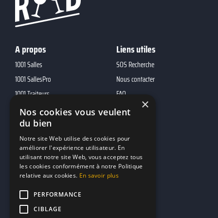
A propos
Liens utiles
1001 Salles
SOS Recherche
1001 SallesPro
Nous contacter
1001 Traiteurs
FAQ
×
1001 DJ
Nos cookies vous veulent
du bien
10h01
MP2
Notre site Web utilise des cookies pour
améliorer l'expérience utilisateur. En
utilisant notre site Web, vous acceptez tous
Contacts
les cookies conformément à notre Politique
relative aux cookies.
En savoir plus
marketing@reserverunbar.fr
11 rue Maurice Grandcoing
PERFORMANCE
94200 Ivry-sur-Seine
CIBLAGE