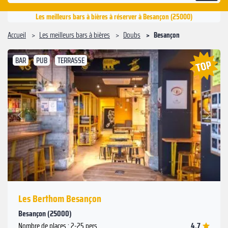
Les meilleurs bars à bières à réserver à Besançon (25000)
Accueil
Les meilleurs bars à bières
Doubs
Besançon
BAR
PUB
TERRASSE
Suivant
Précédent
Les Berthom Besançon
Besançon (25000)
4.7
Nombre de places : 2-25 pers.