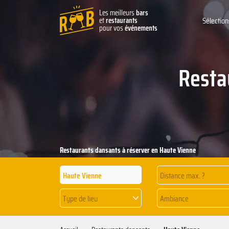
Les meilleurs
bars
et
restaurants
Sélection
pour vos
événements
Resta
Restaurants dansants à réserver en Haute Vienne
Distance max. ?
Type de lieu
Ambiance