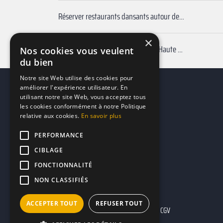
Réserver restaurants dansants autour de moi Limoges
×
Restaurants pour un anniversaire Haute Vienne
Nos cookies vous veulent
du bien
Notre site Web utilise des cookies pour
améliorer l'expérience utilisateur. En
utilisant notre site Web, vous acceptez tous
les cookies conformément à notre Politique
relative aux cookies.
En savoir plus
PERFORMANCE
CIBLAGE
FONCTIONNALITÉ
NON CLASSIFIÉS
ACCEPTER TOUT
REFUSER TOUT
Mentions légales
CGU
CGV