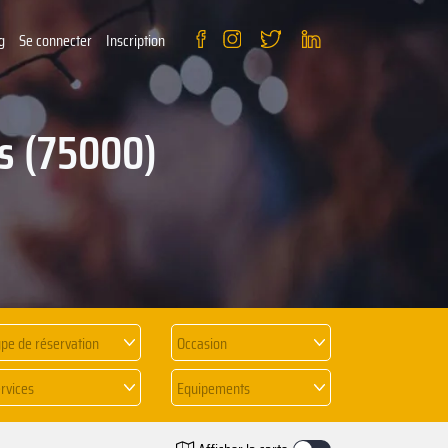
g
Se connecter
Inscription
is (75000)
pe de réservation
Occasion
rvices
Equipements