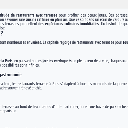
titude de restaurants avec terrasse
pour profiter des beaux jours. Des adresses
s où savourer une
cuisine raffinée en plein air
. Que ce soit dans un écrin de verdure 
, ces terrasses promettent des
expériences culinaires inoubliables
. Du bistrot de qu
ise.
 ?
 sont nombreuses et variées. La capitale regorge de restaurants avec terrasse pour
tou
 la Paris
, en passant par les
jardins verdoyants
en plein cœur de la ville, chaque ar
possibilités sont infinies.
 gastronomie
tea time, les restaurants terrasse à Paris s'adaptent à tous les moments de la jour
cadre souvent rénové et chic.
x
: terrasse au bord de l'eau, patios d'hôtel particulier, ou encore havre de paix cach
re parisien.