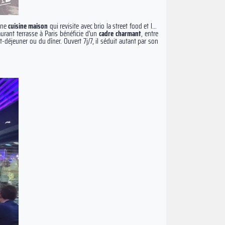
une
cuisine maison
qui revisite avec brio la street food et les
aurant terrasse à Paris bénéficie d'un
cadre charmant
, entre
it-déjeuner ou du dîner. Ouvert 7j/7, il séduit autant par son