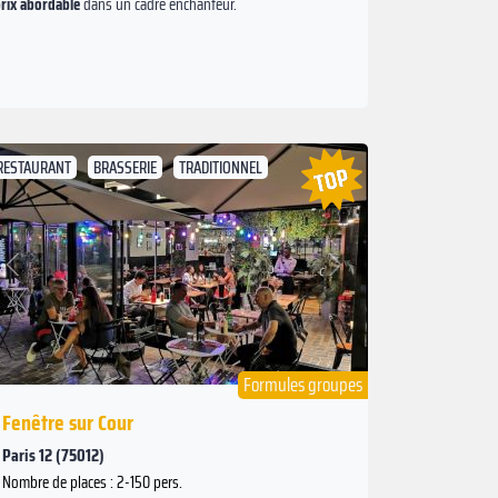
rix abordable
dans un cadre enchanteur.
RESTAURANT
BRASSERIE
TRADITIONNEL
Suivant
Précédent
Formules groupes
Fenêtre sur Cour
Paris 12 (75012)
Nombre de places : 2-150 pers.