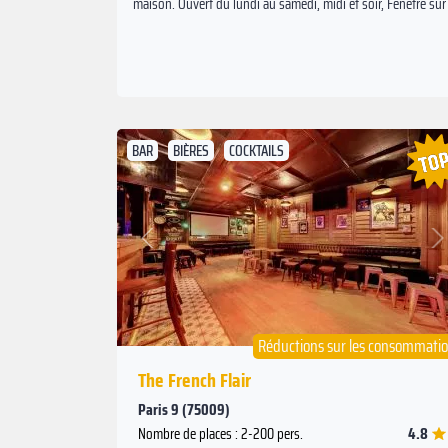
maison. Ouvert du lundi au samedi, midi et soir, Fenêtre sur 
BAR
BIÈRES
COCKTAILS
Suivant
Précédent
Réductions sur les consommati
The French Flair
Paris 9 (75009)
4.8
Nombre de places : 2-200 pers.