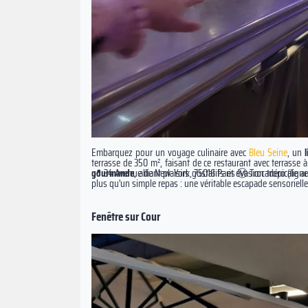
Embarquez pour un voyage culinaire avec
Bleu Seine
, un
terrasse de 350 m², faisant de ce restaurant avec terrasse
gourmande
📍 34 Avenue de New-York, 75016 Paris Ⓜ️ Trocadéro (lign
, alliant plaisirs gustatifs et évasion tropical
plus qu'un simple repas : une véritable escapade sensoriell
Fenêtre sur Cour