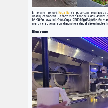
Entièrement rénové,
Royal Bar
s'impose comme un lieu de pl
classiques français. Sa carte met à l'honneur des viandes 
brasserie parisienne et salon de thé cosy. Sa belle terrasse 
📍 90 Boulevard de Port-Royal, 75005 Paris Ⓜ️ Les Gobelins
menu varié que par son
atmosphère chic et décontractée
, 
Bleu Seine