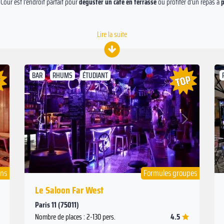
Cour est l'endroit parfait pour
déguster un café en terrasse
ou profiter d'un repas à
p
Lire la suite
BAR
RHUMS
ÉTUDIANT
Suivant
Précédent
ons
Formules groupes
Le Saloon Far West
Paris 11 (75011)
4.5
Nombre de places : 2-130 pers.