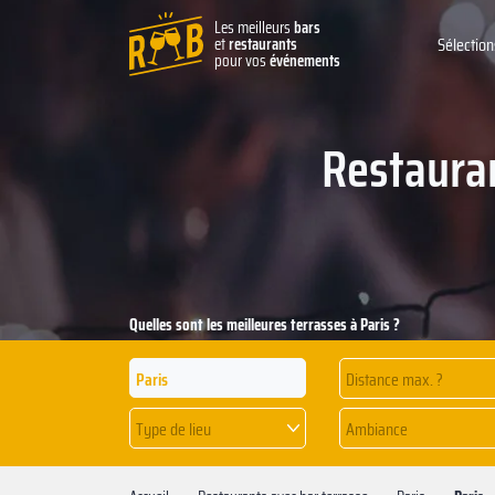
Les meilleurs
bars
et
restaurants
Sélection
pour vos
événements
Restauran
Quelles sont les meilleures terrasses à Paris ?
Distance max. ?
Type de lieu
Ambiance