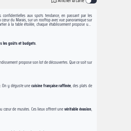
Afficher la carte
 confidentielles aux spots tendance, en passant par les
au cœur du Marais, sur un rooftop avec vue panoramique sur
artier à la table étoilée, chaque établissement propose une
s les goûts et budgets
.
rondissement propose son lot de découvertes. Que ce soit sur
née. On y déguste une
cuisine française raffinée
, des plats de
é au cœur de musées. Ces lieux offrent une
véritable évasion
,