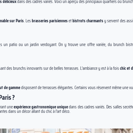
s délicieux
dans des cadres variés. Voici un aperçu des principaux quartiers où bruncher
nable sur Paris
. Les
brasseries parisiennes
et
bistrots charmants
y servent des assie
 un patio ou un jardin verdoyant. On y trouve une offre variée, du brunch bi
nt des brunchs innovants sur de belles terrasses. L'ambiance y est à la fois
chic et 
aut de gamme
disposent de terrasses élégantes. Certains vous réservent même une vue s
Paris ?
frant une
expérience gastronomique unique
dans des cadres variés. Des salles secrèt
tes dans un décor allant du chic à l'art déco.