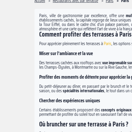
Accueil
Restaurants avec bar terrasse
Paris
Paris
Paris, ville de gastronomie par excellence, offre une
mul
établissements cachés, la capitale regorge de lieux unique
la Tour Eiffel, ou dans le cadre chic d'un palace parisien
atmosphère et une carte qui reflètent l'art de vivre à la frança
Comment profiter des terrasses à Paris
Pour apprécier pleinement les terrasses à
Paris
, les options
Miser sur l'ambiance et la vue
Des terrasses cachées aux rooftops avec
vue imprenable sur
les Champs-Élysées, à Montmartre ou sur la Rive Gauche, les 
Profiter des moments de détente pour apprécier la
Du petit-déjeuner au dîner, en passant par le brunch et le 
saison, ou des
spécialités internationales
, le tout dans un 
Chercher des expériences uniques
Certains établissements proposent des
concepts originau
permettant de profiter du soleil tout en savourant l'art de viv
Où bruncher sur une terrasse à Paris ?