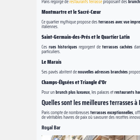
Paris regorge de
restaurants terrasse
proposant des
brunch
Montmartre et le Sacré-Cœur
Ce quartier mythique propose des
terrasses avec vue impre
italiennes.
Saint-Germain-des-Prés et le Quartier Latin
Ces
rues historiques
regorgent de
terrasses cachées
dans
particuliers.
Le Marais
Ses pavés abritent de
nouvelles adresses branchées
proposa
Champs-Élysées et Triangle d'Or
Pour un
brunch plus luxueux
, les palaces et
restaurants h
Quelles sont les meilleures terrasses à 
Paris compte de nombreuses
terrasses exceptionnelles
, of
de véritables havres de paix où savourer des recettes innovan
Royal Bar