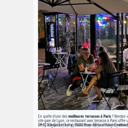
En quête d'une des
meilleures terrasses à Paris
? Rendez-
site gare de Lyon, ce restaurant avec terrasse à Paris offre
Bercy Village. Le chef y concocte un menu alléchant, mettan
📍 10 Rue Gabriel Lamé, 75012 Paris Ⓜ️ Cour Saint-Émilion (