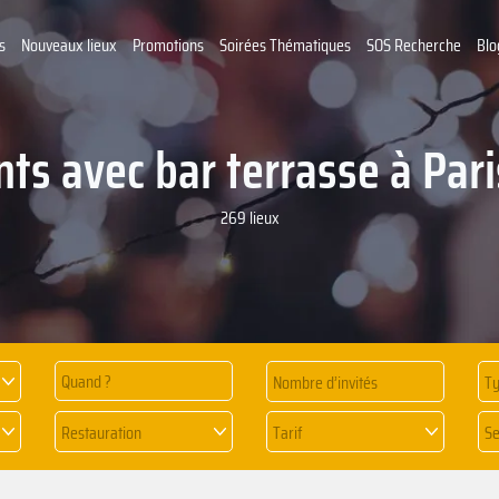
s
Nouveaux lieux
Promotions
Soirées Thématiques
SOS Recherche
Blo
ts avec bar terrasse à Par
269 lieux
Quand ?
Ty
Restauration
Tarif
Se