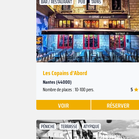
BAR / RESTAURANT
PUB
TAPAS
Suivant
Précédent
Les Copains d'Abord
Nantes (44000)
5
Nombre de places : 10-100 pers.
VOIR
RÉSERVER
PÉNICHE
TERRASSE
ATYPIQUE