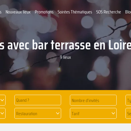
s
Nouveaux lieux
Promotions
Soirées Thématiques
SOS Recherche
Blo
 avec bar terrasse en Loir
9 lieux
Quand ?
Ty
Restauration
Tarif
Se