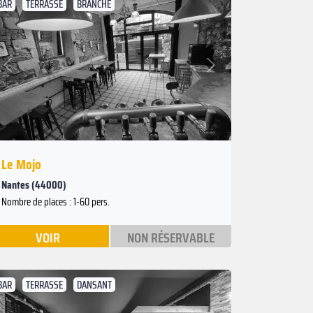
BAR
TERRASSE
BRANCHÉ
Suivant
Précédent
Le Mojo
Nantes (44000)
Nombre de places : 1-60 pers.
VOIR
NON RÉSERVABLE
BAR
TERRASSE
DANSANT