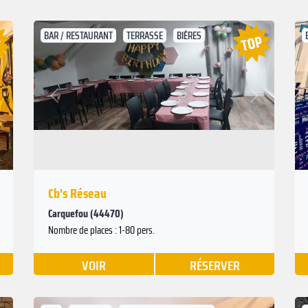
BAR / RESTAURANT
TERRASSE
BIÈRES
Suivant
Précédent
Cb's Réseau
Carquefou (44470)
Nombre de places : 1-80 pers.
VOIR
RÉSERVER