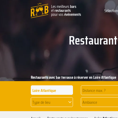
Les meilleurs
bars
et
restaurants
Sélection
pour vos
événements
Restaurants
Restaurants avec bar terrasse à réserver en Loire Atlantique
Distance max. ?
Type de lieu
Ambiance