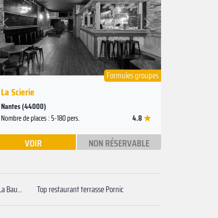
Suivant
Précédent
Formules groupes
La Scierie
Nantes (44000)
4.8
Nombre de places : 5-180 pers.
VOIR
NON RÉSERVABLE
Restaurant terrasse autour de moi La Baule-Escoublac
Top restaurant terrasse Pornic