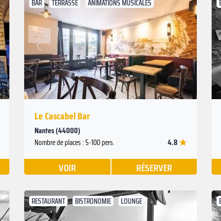
BAR
TERRASSE
ANIMATIONS MUSICALES
Suivant
Précédent
Le Cascabel Bar
Nantes (44000)
4.8
Nombre de places : 5-100 pers.
VOIR
RÉSERVER
RESTAURANT
BISTRONOMIE
LOUNGE