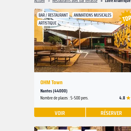
Accueil
Restaurants avec bar terrasse
Loire Atlantique
BAR / RESTAURANT
ANIMATIONS MUSICALES
ARTISTIQUE
Suivant
Précédent
OHM Town
Nantes (44000)
4.8
Nombre de places : 5-500 pers.
VOIR
RÉSERVER