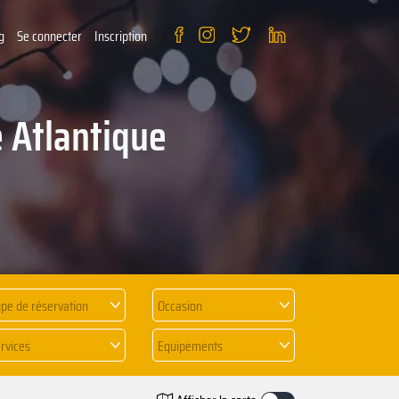
g
Se connecter
Inscription
e Atlantique
pe de réservation
Occasion
rvices
Equipements