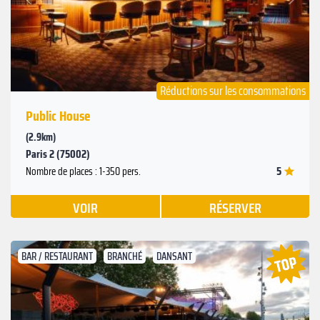
Précédent
Réductions sur les consommations
Public House
(2.9km)
Paris 2 (75002)
5
Nombre de places : 1-350 pers.
VOIR
RÉSERVER
BAR / RESTAURANT
BRANCHÉ
DANSANT