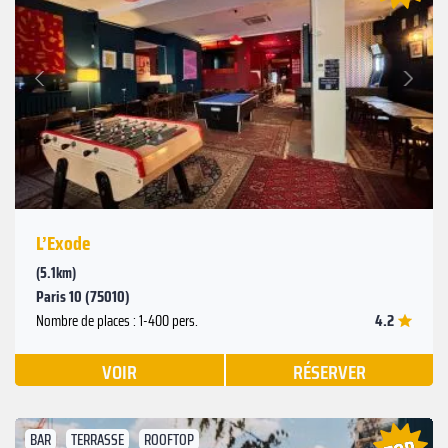
Suivant
Précédent
L’Exode
(5.1km)
Paris 10 (75010)
4.2
Nombre de places : 1-400 pers.
VOIR
RÉSERVER
BAR
TERRASSE
ROOFTOP