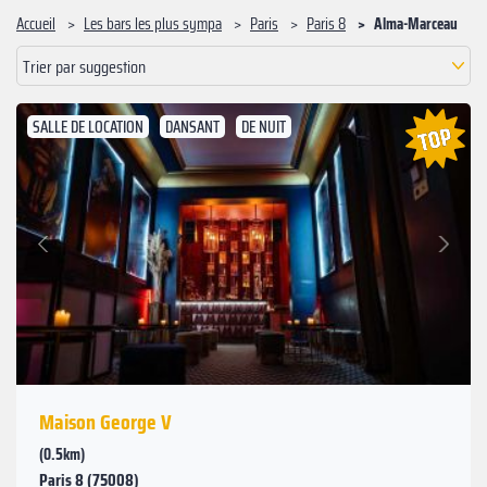
Accueil
Les bars les plus sympa
Paris
Paris 8
Alma-Marceau
Trier par suggestion
SALLE DE LOCATION
DANSANT
DE NUIT
Suivant
Précédent
Maison George V
(0.5km)
Paris 8 (75008)