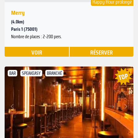
Happy Hour prolongé
Merry
(4.0km)
Paris 1 (75001)
Nombre de places : 2-200 pers.
VOIR
RÉSERVER
BAR
SPEAKEASY
BRANCHÉ
Suivant
Précédent