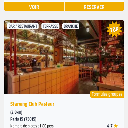
VOIR
RÉSERVER
BAR / RESTAURANT
TERRASSE
BRANCHÉ
Suivant
Précédent
Formules groupes
Starving Club Pasteur
(3.0km)
Paris 15 (75015)
4.7
Nombre de places : 1-80 pers.