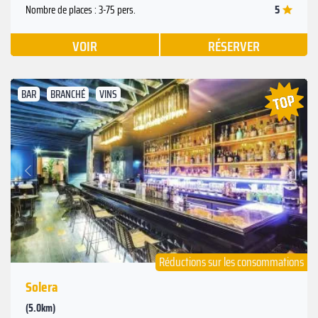
5
Nombre de places : 3-75 pers.
VOIR
RÉSERVER
BAR
BRANCHÉ
VINS
Suivant
Précédent
Réductions sur les consommations
Solera
(5.0km)