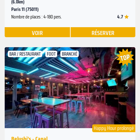
(6.0km)
Paris 11 (75011)
4.7
Nombre de places : 4-180 pers.
VOIR
RÉSERVER
BAR / RESTAURANT
FOOT
BRANCHÉ
Suivant
Précédent
Happy Hour prolongé
Belushi's - Canal