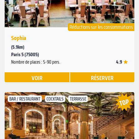
Réductions sur les consommations
Sophia
(5.9km)
Paris 5 (75005)
4.9
Nombre de places : 5-90 pers.
VOIR
RÉSERVER
BAR / RESTAURANT
COCKTAILS
TERRASSE
Suivant
Précédent