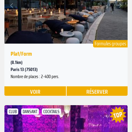
Suivant
Précédent
Formules groupes
Plat/Form
(8.1km)
Paris 13 (75013)
Nombre de places : 2-400 pers.
VOIR
RÉSERVER
CLUB
DANSANT
COCKTAILS