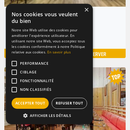
×
Nos cookies vous veulent
L'Amphi Beaubourg
du bien
(4.7km)
Notre site Web utilise des cookies pour
Paris 4 (75004)
améliorer l'expérience utilisateur. En
Nombre de places : 10-350 pers.
utilisant notre site Web, vous acceptez tous
les cookies conformément à notre Politique
VOIR
RÉSERVER
relative aux cookies.
En savoir plus
PERFORMANCE
CIBLAGE
BAR / RESTAURANT
LOUNGE
AMBIANCE
FONCTIONNALITÉ
NON CLASSIFIÉS
Suivant
ACCEPTER TOUT
REFUSER TOUT
Précédent
AFFICHER LES DÉTAILS