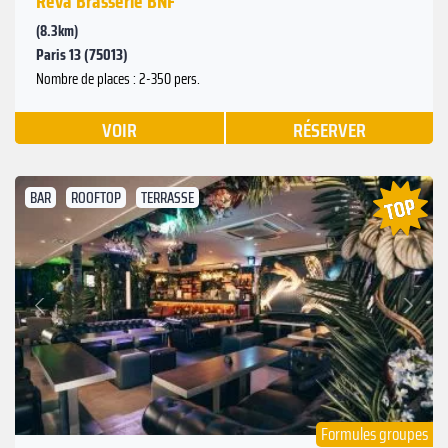
Rêva Brasserie BNF
(8.3km)
Paris 13 (75013)
Nombre de places : 2-350 pers.
VOIR
RÉSERVER
BAR
ROOFTOP
TERRASSE
Suivant
Précédent
Formules groupes