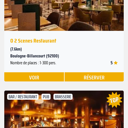
O 2 Scenes Restaurant
(7.6km)
Boulogne-Billancourt (92100)
5
Nombre de places : 1-300 pers.
VOIR
RÉSERVER
BAR / RESTAURANT
PUB
BRASSERIE
Suivant