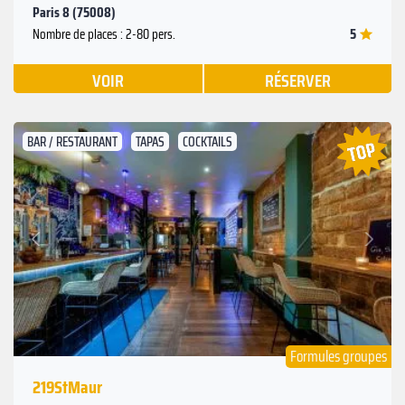
Paris 8 (75008)
5
Nombre de places : 2-80 pers.
VOIR
RÉSERVER
BAR / RESTAURANT
TAPAS
COCKTAILS
Suivant
Précédent
Formules groupes
219StMaur