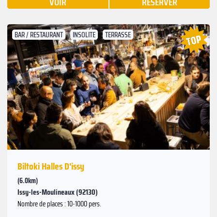
VOIR
RÉSERVER
BAR / RESTAURANT
INSOLITE
TERRASSE
Suivant
Précédent
Biltoki Halles D'issy
(6.0km)
Issy-les-Moulineaux (92130)
Nombre de places : 10-1000 pers.