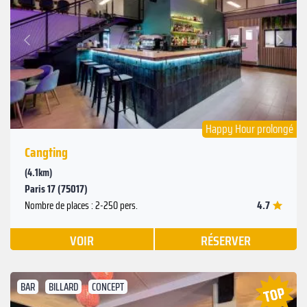
Suivant
Précédent
Happy Hour prolongé
Cangting
(4.1km)
Paris 17 (75017)
4.7
Nombre de places : 2-250 pers.
VOIR
RÉSERVER
BAR
BILLARD
CONCEPT