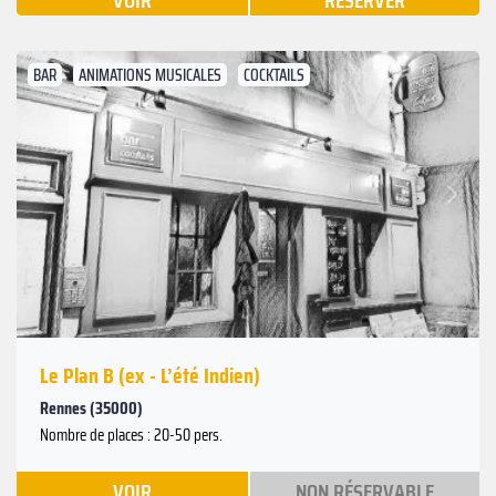
VOIR
RÉSERVER
BAR
ANIMATIONS MUSICALES
COCKTAILS
Suivant
Précédent
Le Plan B (ex - L’été Indien)
Rennes (35000)
Nombre de places : 20-50 pers.
VOIR
NON RÉSERVABLE