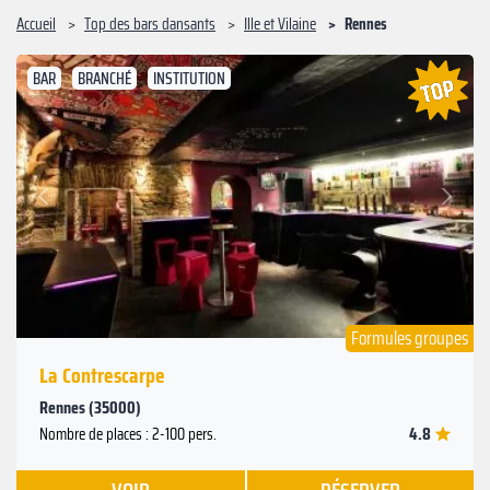
Accueil
Top des bars dansants
Ille et Vilaine
Rennes
BAR
BRANCHÉ
INSTITUTION
Suivant
Précédent
Formules groupes
La Contrescarpe
Rennes (35000)
4.8
Nombre de places : 2-100 pers.