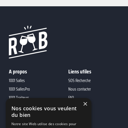
A propos
Liens utiles
1001 Salles
SOS Recherche
1001 SallesPro
Nous contacter
1001 Traiteurs
FAQ
×
1001 DJ
Nos cookies vous veulent
du bien
10h01
MP2
Notre site Web utilise des cookies pour