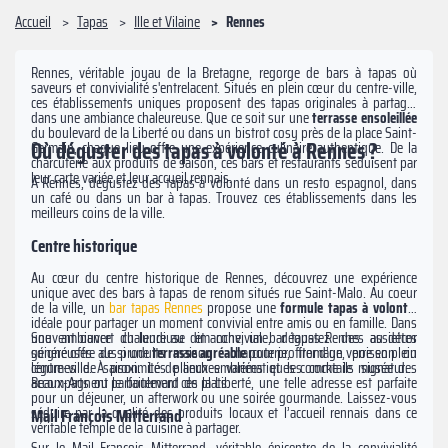
Accueil
Tapas
Ille et Vilaine
Rennes
Rennes, véritable joyau de la Bretagne, regorge de bars à tapas où
saveurs et convivialité s'entrelacent. Situés en plein cœur du centre-ville,
ces établissements uniques proposent des tapas originales à partager
dans une ambiance chaleureuse. Que ce soit sur une
terrasse ensoleillée
du boulevard de la Liberté ou dans un bistrot cosy près de la place Saint-
Où déguster des tapas à volonté à Rennes ?
Germain, chaque lieu offre une expérience culinaire authentique. De la
charcuterie aux produits de saison, ces bars et restaurants séduisent par
leur carte variée et leur accueil rennais.
À Rennes, dégustez des tapas à volonté dans un resto espagnol, dans
un café ou dans un bar à tapas. Trouvez ces établissements dans les
meilleurs coins de la ville.
Centre historique
Au cœur du centre historique de Rennes, découvrez une expérience
unique avec des bars à tapas de renom situés rue Saint-Malo. Au coeur
de la ville, un
bar tapas Rennes
propose une
formule tapas à volonté
,
idéale pour partager un moment convivial entre amis ou en famille. Dans
une ambiance chaleureuse et conviviale, dégustez des assiettes
Souvent ouvert du lundi au dimanche, un bar tapas Rennes au décor
généreuses de produits maison : charcuterie, fromage, poisson ou
soigné offre aussi une
terrasse agréable
pour profiter d’un verre en plein
légumes de saison. Les planches variées et les cocktails signatures
centre-ville. À proximité de lieux emblématiques comme le musée des
accompagnent parfaitement ces plats.
Beaux-Arts ou le boulevard de la Liberté, une telle adresse est parfaite
pour un déjeuner, un afterwork ou une soirée gourmande. Laissez-vous
séduire par la qualité des produits locaux et l’accueil rennais dans ce
Mail François Mitterrand
véritable temple de la cuisine à partager.