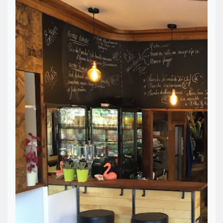
papilles. Idéal pour un déjeuner entre collègues, un dîner entre amis ou
une soirée animée, Loco Loca s’adapte à toutes vos envies. Avec
son
cadre color
é et son esprit convivial, cet établissement est parfait
pour travailler, se détendre ou profiter d’un brunch dominical. Proche de
la place Saint-Germain, ce bar tapas Rennes incarne l’art de vivre latino
avec une équipe accueillante et des
horaires flexibles
. Une adresse
joyeuse et gourmande qui fait rayonner la ville de Rennes ! Prenez le
temps de consulter la page dédiée à ce bar tapas Rennes pour faire votre
réservation et connaître vos droits de client.