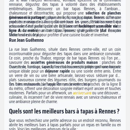
Sur le Mail François Mitterrand, véritable épicentre de la convivialité
rennaise, dégustez des tapas à volonté dans des établissements
emblématiques. Découvrez un bar tapas Rennes, à l’ambiance
chaleureuse et décontractée, qui propose une
sélection de planches
généreuses à partager
Avec une décoration atypique en bois, un bar tapas Rennes offre une
: charcuterie, fromage, patatas bravas ou encore
produits maison de saison. Ouvert tous les jours, l'établissement qui
expérience unique où l’on peut savourer un verre de vin ou une bière
vous anime est parfait pour un déjeuner entre collègues, un dîner entre
artisanale. Situé juste à côté de la Vilaine et
facilement accessible via la
amis ou une soirée animée. Vous pouvez y déguster le plat de votre
ligne A du métro
, un bar tapas Rennes situé près de Mail François
choix le soir ou le jour.
Mitterrand est idéal pour profiter d’une cuisine locale et inventive.
Rue Jean Guéhenno
La rue Jean Guéhenno, située dans Rennes centre-ville, est un coin
incontournable pour déguster des tapas dans une ambiance conviviale.
Ce coin, proche du Thabor, regorge de bar tapas Rennes où l’on peut
savourer des
assiettes généreuses de produits maison
: planches de
charcuterie, fromage, tapas latines ou encore spécialités gastronomiques.
Ouverts du lundi au samedi, les établissements proposent une formule
unique idéale pour un
déjeuner rapide
ou une soirée entre amis. Entre
un verre de vin ou une bière artisanale, laissez-vous séduire par des
plats savoureux comme des légumes rôtis, des burgers gourmands ou
des frites maison du bar tapas Rennes de votre choix.
Ces bars restaurants, à l’angle de rues animées et proches de la ligne B
du métro, offrent une décoration soignée mêlant esprit ancien et touches
modernes. Parfaits pour un afterwork, un
anniversaire
ou une découverte
culinaire, ils incarnent l’art de vivre rennais avec un service chaleureux et
une ambiance pleine de charme.
Quels sont les meilleurs bars à tapas à Rennes ?
Que vous recherchiez une petite adresse ou un endroit reconnu, Rennes
abrite les meilleurs bars à tapas parfaits pour un repas en famille ou en
solo. Voici les meilleures adresses de la ville :