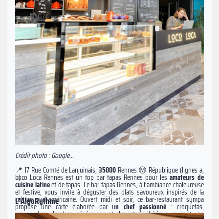
Crédit photo : Google
📍 17 Rue Comté de Lanjuinais,
35000
Rennes Ⓜ️ République (lignes a,
Loco Loca Rennes est un top bar tapas Rennes pour les
b)
amateurs de
cuisine latine
et de tapas. Ce bar tapas Rennes, à l’ambiance chaleureuse
et festive, vous invite à déguster des plats savoureux inspirés de la
culture sud-américaine. Ouvert midi et soir, ce bar-restaurant sympa
L'AlgoRythme
propose une carte élaborée par u
n chef passionné
: croquetas,
empanadas, planches généreuses et charcuterie ibérique raviront vos