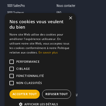
1001 SallesPro
Nous contacter
1001 Traiteurs
FAQ
×
1001 DJ
Nos cookies vous veulent
du bien
10h01
MP2
Notre site Web utilise des cookies pour
améliorer l'expérience utilisateur. En
utilisant notre site Web, vous acceptez tous
Contacts
les cookies conformément à notre Politique
relative aux cookies.
En savoir plus
marketing@reserverunbar.fr
11 rue Maurice Grandcoing
PERFORMANCE
94200 Ivry-sur-Seine
CIBLAGE
FONCTIONNALITÉ
NON CLASSIFIÉS
ACCEPTER TOUT
REFUSER TOUT
Mentions légales
CGU
CGV
AFFICHER LES DÉTAILS