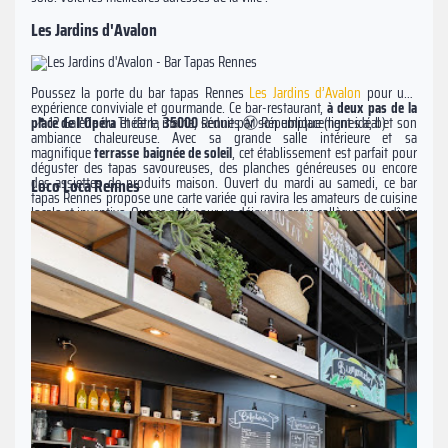
Les Jardins d'Avalon
Poussez la porte du bar tapas Rennes
Les Jardins d’Avalon
pour une
expérience conviviale et gourmande. Ce bar-restaurant,
à deux pas de la
📍 12 Galerie du Théâtre,
35000
Rennes Ⓜ️ République (lignes a, b)
place de l’Opéra
et de la mairie, séduit par son emplacement idéal et son
ambiance chaleureuse. Avec sa grande salle intérieure et sa
magnifique
terrasse baignée de solei
l
, cet établissement est parfait pour
déguster des tapas savoureuses, des planches généreuses ou encore
des assiettes de produits maison. Ouvert du mardi au samedi, ce bar
Loco Loca Rennes
tapas Rennes propose une carte variée qui ravira les amateurs de cuisine
locale et inventive. Que ce soit pour un déjeuner entre collègues, un dîner
entre amis ou une soirée animée, Les Jardins d’Avalon s’adapte à toutes
vos envies. Avec une
équipe accueillante
et un cadre soigné, ce bar
restaurant moderne incarne l’esprit rennais : authentique, gourmand et
convivial. Une adresse incontournable pour vos sorties !