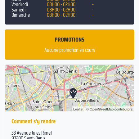
Vendredi
08H00 - 02H00
-
Samedi
08H00 - 02H00
-
Dimanche
08H00 - 02H00
-
PROMOTIONS
Aucune promotion en cours
Leaflet
| ©
OpenStreetMap
contributors
Comment s'y rendre
33 Avenue Jules Rimet
93200 Saint-Denis