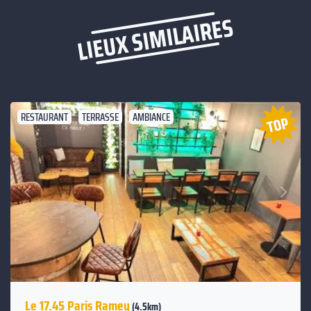
LIEUX SIMILAIRES
RESTAURANT
TERRASSE
AMBIANCE
Suivant
Précédent
Le 17.45 Paris Ramey
(4.5km)