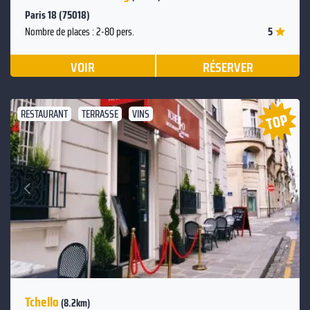
Paris 18 (75018)
5
Nombre de places : 2-80 pers.
VOIR
RÉSERVER
RESTAURANT
TERRASSE
VINS
Suivant
Précédent
Tchello
(8.2km)