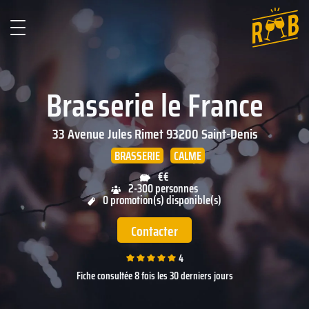
Brasserie le France
33 Avenue Jules Rimet
93200
Saint-Denis
BRASSERIE
CALME
€€
2-300 personnes
0 promotion(s) disponible(s)
Contacter
4
Fiche consultée 8 fois les 30 derniers jours