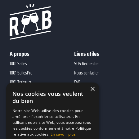
A propos
Liens utiles
1001 Salles
SOS Recherche
1001 SallesPro
Nous contacter
1001 Traiteurs
FAQ
×
1001 DJ
Nos cookies vous veulent
10h01
du bien
MP2
Notre site Web utilise des cookies pour
améliorer l'expérience utilisateur. En
utilisant notre site Web, vous acceptez tous
Contacts
les cookies conformément à notre Politique
relative aux cookies.
En savoir plus
marketing@reserverunbar.fr