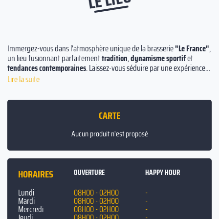
Immergez-vous dans l'atmosphère unique de la brasserie
"Le France"
,
un lieu fusionnant parfaitement
tradition
,
dynamisme sportif
et
tendances contemporaines
. Laissez-vous séduire par une expérience
indélébile dans un cadre au charme authentique! Bénéficiez de notre
Lire la suite
formidable
expertise polyvalente
et de notre
flexibilité inégalée
pour
tous vos événements festifs. Profitez de la possibilité de personnaliser
votre ambiance avec votre propre musique, sans contraintes de
CARTE
voisinage.
Aucun produit n'est proposé
Sollicitez notre service de location ouvert tous les jours, de
08h à 02h
.
Découvrez notre emplacement de choix, juste en face de l'entrée B du
renommé
Stade de France
.
HORAIRES
OUVERTURE
HAPPY HOUR
Lundi
08H00 - 02H00
-
Mardi
08H00 - 02H00
-
Mercredi
08H00 - 02H00
-
Jeudi
08H00 - 02H00
-