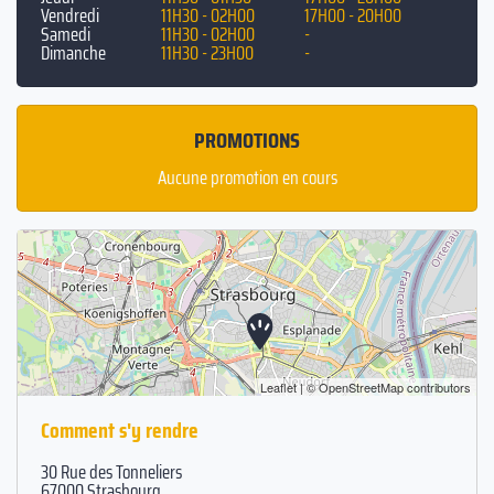
Vendredi
11H30 - 02H00
17H00 - 20H00
Samedi
11H30 - 02H00
-
Dimanche
11H30 - 23H00
-
PROMOTIONS
Aucune promotion en cours
Leaflet
| ©
OpenStreetMap
contributors
Comment s'y rendre
30 Rue des Tonneliers
67000 Strasbourg