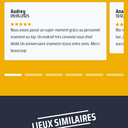
Audrey
Anaïs
09/05/2025
13/12/2
Nous avons passé un super moment grâce au personnel
Ma rése
vraiment au top. Un endroit très convivial nous était
bar, j'
dédié.Un anniversaire vraiment réussi entre amis. Merci
aucune 
beaucoup
LIEUX SIMILAIRES