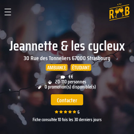
Jeannette & les cycleux
30 Rue des Tonneliers
67000
Strasbourg
AMBIANCE
ÉTUDIANT
€€
20-110 personnes
0 promotion(s) disponible(s)
Contacter
6
Fiche consultée 10 fois les 30 derniers jours