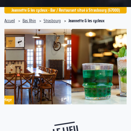
Jeannette & les cycleux - Bar / Restaurant situé à Strasbourg (67000)
Accueil
Bas Rhin
Strasbourg
Jeannette & les cycleux
Suivant
Précédent
LE LIEU