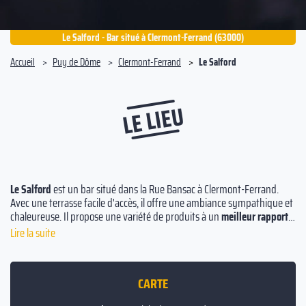
Le Salford - Bar situé à Clermont-Ferrand (63000)
Accueil
Puy de Dôme
Clermont-Ferrand
Le Salford
LE LIEU
Le Salford
est un bar situé dans la Rue Bansac à Clermont-Ferrand.
Avec une terrasse facile d'accès, il offre une ambiance sympathique et
chaleureuse. Il propose une variété de produits à un
meilleur rapport
qualité-prix
, notamment des viennoiseries, un menu étudiant burger
Lire la suite
et une cuisine française. En plus, le barman propose une carte variée
de bières, vins, cocktails et apéritifs.
CARTE