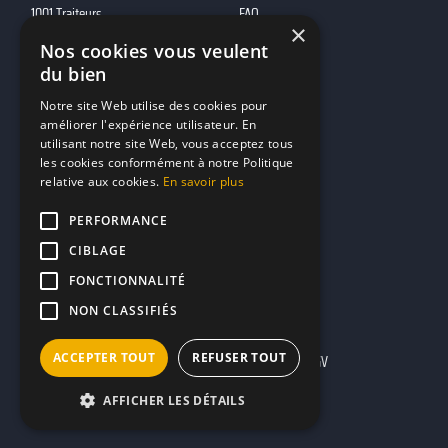
1001 Traiteurs
FAQ
×
1001 DJ
Nos cookies vous veulent
10h01
du bien
MP2
Notre site Web utilise des cookies pour
améliorer l'expérience utilisateur. En
utilisant notre site Web, vous acceptez tous
Contacts
les cookies conformément à notre Politique
relative aux cookies.
En savoir plus
marketing@reserverunbar.fr
11 rue Maurice Grandcoing
PERFORMANCE
94200 Ivry-sur-Seine
CIBLAGE
FONCTIONNALITÉ
NON CLASSIFIÉS
ACCEPTER TOUT
REFUSER TOUT
Mentions légales
CGU
CGV
AFFICHER LES DÉTAILS