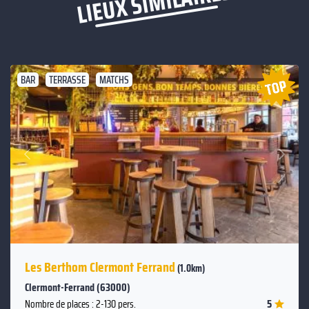
LIEUX SIMILAIRES
BAR
TERRASSE
MATCHS
Suivant
Précédent
Les Berthom Clermont Ferrand
(1.0km)
Clermont-Ferrand (63000)
5
Nombre de places : 2-130 pers.