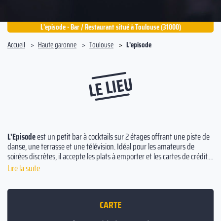
L'episode - Bar / Restaurant situé à Toulouse (31000)
Accueil
Haute garonne
Toulouse
L'episode
LE LIEU
L'Episode
est un petit bar à cocktails sur 2 étages offrant une piste de
danse, une terrasse et une télévision. Idéal pour les amateurs de
soirées discrètes, il accepte les plats à emporter et les cartes de crédit.
En plus des concerts et mix DJ, vous pourrez déguster des pizzas, des
Lire la suite
bières et des cocktails à des prix abordables.
CARTE