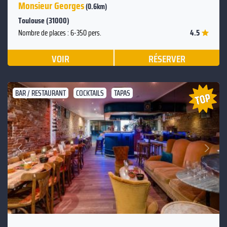
Monsieur Georges
(0.6km)
Toulouse (31000)
4.5
Nombre de places : 6-350 pers.
VOIR
RÉSERVER
BAR / RESTAURANT
COCKTAILS
TAPAS
Suivant
Précédent