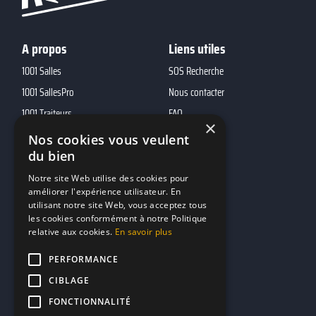
A propos
Liens utiles
1001 Salles
SOS Recherche
1001 SallesPro
Nous contacter
1001 Traiteurs
FAQ
×
1001 DJ
Nos cookies vous veulent
10h01
du bien
MP2
Notre site Web utilise des cookies pour
améliorer l'expérience utilisateur. En
utilisant notre site Web, vous acceptez tous
Contacts
les cookies conformément à notre Politique
relative aux cookies.
En savoir plus
marketing@reserverunbar.fr
11 rue Maurice Grandcoing
PERFORMANCE
94200 Ivry-sur-Seine
CIBLAGE
FONCTIONNALITÉ