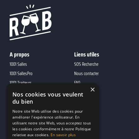
A propos
Liens utiles
1001 Salles
SOS Recherche
1001 SallesPro
Nous contacter
1001 Traiteurs
FAQ
×
1001 DJ
Nos cookies vous veulent
10h01
du bien
MP2
Notre site Web utilise des cookies pour
améliorer l'expérience utilisateur. En
utilisant notre site Web, vous acceptez tous
Contacts
les cookies conformément à notre Politique
relative aux cookies.
En savoir plus
marketing@reserverunbar.fr