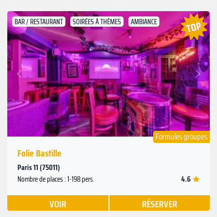
BAR / RESTAURANT
SOIRÉES À THÈMES
AMBIANCE
Suivant
Précédent
Formules groupes
Folie Bastille
Paris 11 (75011)
4.6
Nombre de places : 1-198 pers.
VOIR
RÉSERVER