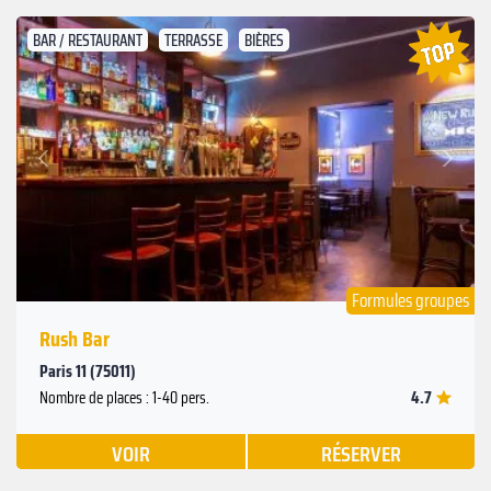
BAR / RESTAURANT
TERRASSE
BIÈRES
Suivant
Précédent
Formules groupes
Rush Bar
Paris 11 (75011)
4.7
Nombre de places : 1-40 pers.
VOIR
RÉSERVER