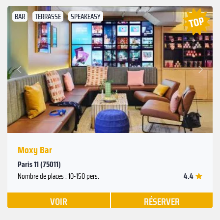
BAR
TERRASSE
SPEAKEASY
Suivant
Précédent
Moxy Bar
Paris 11 (75011)
4.4
Nombre de places : 10-150 pers.
VOIR
RÉSERVER