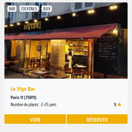
BAR
COCKTAILS
JEUX
Suivant
Précédent
Le Styx Bar
Paris 11 (75011)
5
Nombre de places : 2-25 pers.
VOIR
RÉSERVER