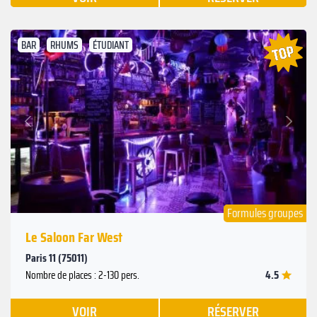
BAR
RHUMS
ÉTUDIANT
Suivant
Précédent
Formules groupes
Le Saloon Far West
Paris 11 (75011)
4.5
Nombre de places : 2-130 pers.
VOIR
RÉSERVER