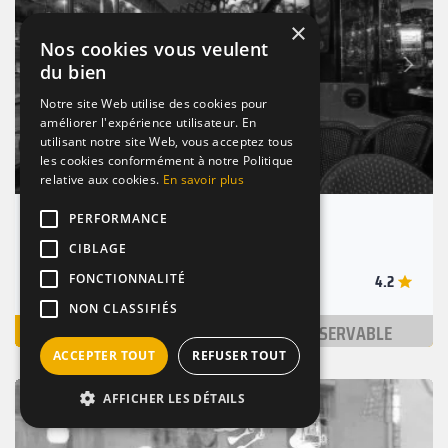
×
Nos cookies vous veulent
Suivant
du bien
Précédent
Notre site Web utilise des cookies pour
améliorer l'expérience utilisateur. En
utilisant notre site Web, vous acceptez tous
les cookies conformément à notre Politique
relative aux cookies.
En savoir plus
PERFORMANCE
Attitude Bar
CIBLAGE
Paris 11 (75011)
4.2
Nombre de places : 2-260 pers.
FONCTIONNALITÉ
NON CLASSIFIÉS
VOIR
NON RÉSERVABLE
ACCEPTER TOUT
REFUSER TOUT
RESTAURANT
TAPAS
VINS
AFFICHER LES DÉTAILS