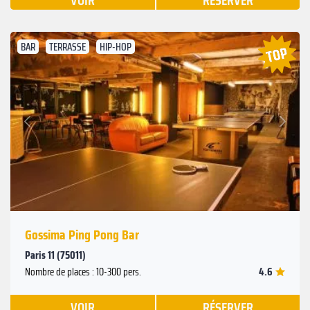
VOIR
RÉSERVER
BAR
TERRASSE
HIP-HOP
Suivant
Précédent
Gossima Ping Pong Bar
Paris 11 (75011)
4.6
Nombre de places : 10-300 pers.
VOIR
RÉSERVER