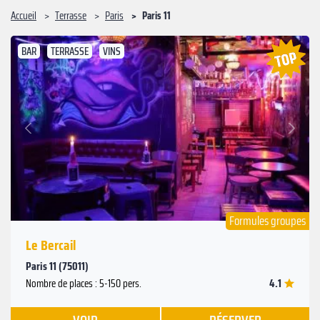
Accueil
Terrasse
Paris
Paris 11
BAR
TERRASSE
VINS
Suivant
Précédent
Formules groupes
Le Bercail
Paris 11 (75011)
4.1
Nombre de places : 5-150 pers.