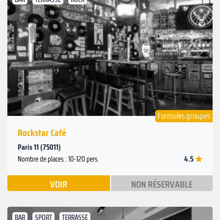
Suivant
Précédent
Formules groupes
Rockstar Café
Paris 11 (75011)
4.5
Nombre de places : 10-120 pers.
VOIR
NON RÉSERVABLE
BAR
SPORT
TERRASSE