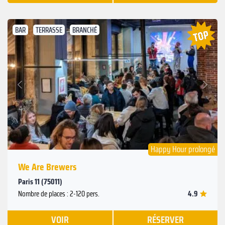
BAR
TERRASSE
BRANCHÉ
Suivant
Précédent
Happy Hour prolongé
We Are Brewers
Paris 11 (75011)
4.9
Nombre de places : 2-120 pers.
VOIR
RÉSERVER