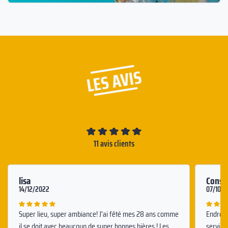
LES AVIS
11 avis clients
lisa
Const
14/12/2022
07/10/
Super lieu, super ambiance! J'ai fêté mes 28 ans comme
Endroit
il se doit avec beaucoup de super bonnes bières ! Les
service