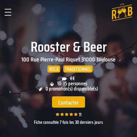
Rooster & Beer
100 Rue Pierre-Paul Riquet
31000
Toulouse
ROCK
TRADITIONNEL
€€
10-35 personnes
0 promotion(s) disponible(s)
Contacter
11
Fiche consultée 7 fois les 30 derniers jours