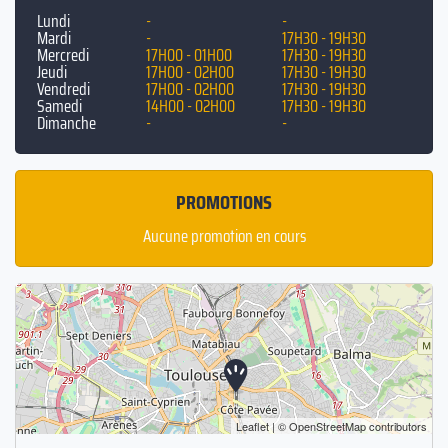
Lundi
-
-
Mardi
-
17H30 - 19H30
Mercredi
17H00 - 01H00
17H30 - 19H30
Jeudi
17H00 - 02H00
17H30 - 19H30
Vendredi
17H00 - 02H00
17H30 - 19H30
Samedi
14H00 - 02H00
17H30 - 19H30
Dimanche
-
-
PROMOTIONS
Aucune promotion en cours
Leaflet
| ©
OpenStreetMap
contributors