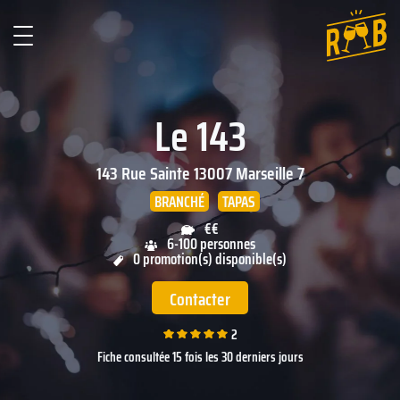
Le 143
143 Rue Sainte
13007
Marseille 7
BRANCHÉ
TAPAS
€€
6-100 personnes
0 promotion(s) disponible(s)
Contacter
2
Fiche consultée 15 fois les 30 derniers jours