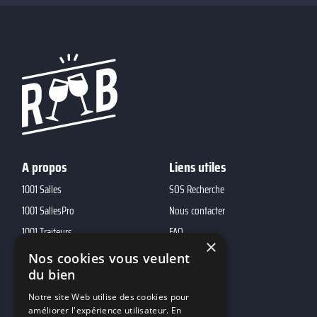
A propos
Liens utiles
1001 Salles
SOS Recherche
1001 SallesPro
Nous contacter
1001 Traiteurs
FAQ
×
1001 DJ
Nos cookies vous veulent
10h01
du bien
MP2
Notre site Web utilise des cookies pour
améliorer l'expérience utilisateur. En