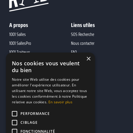
A propos
Liens utiles
1001 Salles
SOS Recherche
1001 SallesPro
Nous contacter
1001 Traiteurs
FAQ
×
1001 DJ
Nos cookies vous veulent
10h01
du bien
MP2
Notre site Web utilise des cookies pour
améliorer l'expérience utilisateur. En
utilisant notre site Web, vous acceptez tous
Contacts
les cookies conformément à notre Politique
relative aux cookies.
En savoir plus
marketing@reserverunbar.fr
11 rue Maurice Grandcoing
PERFORMANCE
94200 Ivry-sur-Seine
CIBLAGE
FONCTIONNALITÉ