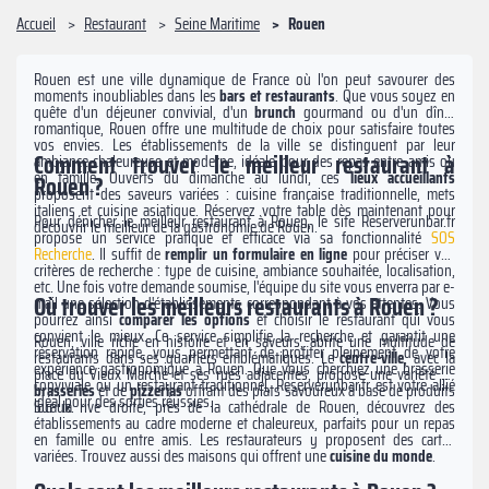
Accueil
Restaurant
Seine Maritime
Rouen
Rouen est une ville dynamique de France où l'on peut savourer des
moments inoubliables dans les
bars et restaurants
. Que vous soyez en
quête d'un déjeuner convivial, d'un
brunch
gourmand ou d'un dîner
romantique, Rouen offre une multitude de choix pour satisfaire toutes
vos envies. Les établissements de la ville se distinguent par leur
Comment trouver le meilleur restaurant à
ambiance chaleureuse et moderne, idéale pour des repas entre amis ou
en famille. Ouverts du dimanche au lundi, ces
lieux accueillants
Rouen ?
proposent des saveurs variées : cuisine française traditionnelle, mets
italiens et cuisine asiatique. Réservez votre table dès maintenant pour
Pour dénicher le meilleur restaurant à Rouen, le site Reserverunbar.fr
découvrir le meilleur de la gastronomie de Rouen.
propose un service pratique et efficace via sa fonctionnalité
SOS
Recherche
. Il suffit de
remplir un formulaire en ligne
pour préciser vos
critères de recherche : type de cuisine, ambiance souhaitée, localisation,
etc. Une fois votre demande soumise, l'équipe du site vous enverra par e-
Où trouver les meilleurs restaurants à Rouen ?
mail une sélection d'établissements correspondant à vos attentes. Vous
pourrez ainsi
comparer les options
et choisir le restaurant qui vous
convient le mieux. Ce service simplifie la recherche et garantit une
Rouen, ville riche en histoire et en saveurs, abrite une multitude de
réservation rapide, vous permettant de profiter pleinement de votre
restaurants dans ses quartiers emblématiques. Le
centre-ville
, avec la
expérience gastronomique à Rouen. Que vous cherchiez une brasserie
place du Vieux Marché et ses rues adjacentes, propose une variété de
conviviale ou un restaurant traditionnel, Reserverunbar.fr est votre allié
brasseries
et de
pizzerias
offrant des plats savoureux à base de produits
idéal pour des sorties réussies.
locaux.
Sur la rive droite, près de la cathédrale de Rouen, découvrez des
établissements au cadre moderne et chaleureux, parfaits pour un repas
en famille ou entre amis. Les restaurateurs y proposent des cartes
variées. Trouvez aussi des maisons qui offrent une
cuisine du monde
.