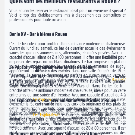
Quels sont les meilleurs restaurants à Rouen ?
Vous souhaitez réserver le restaurant idéal pour un événement spécial ?
Voici le top des établissements mis à disposition des particuliers et
professionnels pour toute occasion :
Bar le XV - Bar à bières à Rouen
C'est le lieu idéal pour profiter d'une ambiance moderne et chaleureuse.
Ouvert du lundi au samedi, ce
bar de quartier
accueille des événements
variés tels que des anniversaires, afterworks, et soirées privées. Avec une
capacité d'accueil allant de 2 à 100 personnes, il offre une
flexibilité
pour
organiser des repas ou cocktails dînatoires. Le bar propose un plat du
jour à midi et des burgers le vendredi soir. Les amateurs de rugby
Le Popcorn - Restaurant avec terrasse à Rouen
apprécieront la
diffusion des matchs
dans une salle équipée de TV et
fléchettes. La
terrasse
charmante est parfaite pour savourer un verre en
Le Popcorn, situé au 21 Rue du Vieux Palais à Rouen (76000), est
un bar
plein air. Avec une carte variée et des prix moyens abordables, le
Bar le XV
à thème
unique qui plonge ses visiteurs dans l'univers des grandes
est un incontournable de la vie rouennaise.
sagas cinématographiques comme Star Wars et Harry Potter. Ce lieu
branché offre une ambiance moderne et chaleureuse, idéale pour un verre
entre amis ou une soirée d'entreprise. Avec une capacité d'accueil de 4 à
55 personnes,
Le Popcorn
propose des options de privatisation pour vos
Les Explorateurs - Bar avec animations musicales à Rouen
événements. Sa
carte variée
inclut des cocktails originaux et des plats de
petite restauration, parfaits pour satisfaire toutes les envies. Le bar
Vous recherchez une adresse qui combine loisirs et ambiance
dispose également d'une terrasse agréable et d'équipements comme le
chaleureuse ?
Les Explorateurs
est un lieu moderne qui propose des
Wi-Fi et la sonorisation. Les avis sur TripAdvisor et Google soulignent la
animations musicales
et des équipements variés tels que le beer pong,
qualité de l'accueil et l'expérience immersive offerte par ce bar
fléchettes, et jeux vidéo, offrant ainsi une expérience de vie nocturne
exceptionnel.
hors du commun. Avec une capacité d'accueil de 20 à 80 personnes, il est
idéal pour organiser des événements comme des anniversaires ou des
​Où trouver un restaurant avec salle privée à Rouen ?