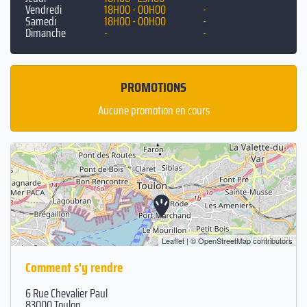
Vendredi
18H00 - 00H00
-
Samedi
18H00 - 00H00
-
Dimanche
-
-
PROMOTIONS
Aucune promotion en cours
Leaflet
| ©
OpenStreetMap
contributors
Comment s'y rendre
6 Rue Chevalier Paul
83000 Toulon