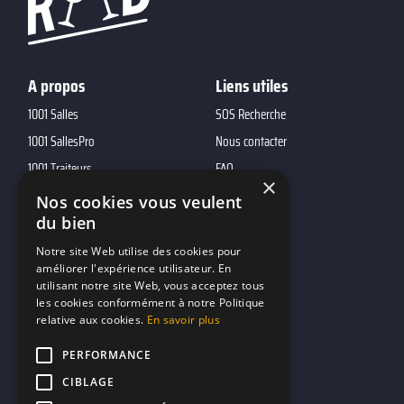
A propos
Liens utiles
1001 Salles
SOS Recherche
1001 SallesPro
Nous contacter
1001 Traiteurs
FAQ
×
1001 DJ
Nos cookies vous veulent
10h01
du bien
MP2
Notre site Web utilise des cookies pour
améliorer l'expérience utilisateur. En
utilisant notre site Web, vous acceptez tous
Contacts
les cookies conformément à notre Politique
relative aux cookies.
En savoir plus
marketing@reserverunbar.fr
11 rue Maurice Grandcoing
PERFORMANCE
94200 Ivry-sur-Seine
CIBLAGE