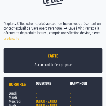
"Explorez O'Boulodrome, situé au cœur de Toulon, vous présentant un
concept exclusif de 'Cave Apéro Pétanque'. ➡️ Cave à Vin : Partez à la
découverte de produits locaux y compris une sélection de vins, bières,
et apéritifs disponibles à l'emport. ➡️ Apéro: Profitez d'un moment de
Lire la suite
rencontre et de détente en savourant un verre et une planche
apéritive. ➡️ Pétanque: Des terrains intérieurs sont à votre disposition
pour une partie conviviale de pétanque. Venez vivre une expérience
CARTE
unique de l'Apéro Pétanque chez nous !"
Aucun produit n'est proposé
HORAIRES
OUVERTURE
HAPPY HOUR
Lundi
-
-
Mardi
-
-
Mercredi
18H00 - 23H00
-
Jeudi
18H00 - 23H00
-