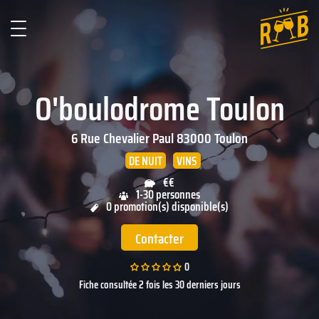
O'boulodrome Toulon
6 Rue Chevalier Paul
83000
Toulon
DE NUIT
VINS
€€
1-30 personnes
0 promotion(s) disponible(s)
Contacter
0
Fiche consultée 2 fois les 30 derniers jours