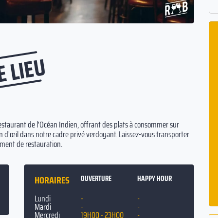
E LIEU
 restaurant de l'Océan Indien, offrant des plats à consommer sur
n d'œil dans notre cadre privé verdoyant. Laissez-vous transporter
ement de restauration.
HORAIRES
OUVERTURE
HAPPY HOUR
Lundi
-
-
Mardi
-
-
Mercredi
19H00 - 23H00
-