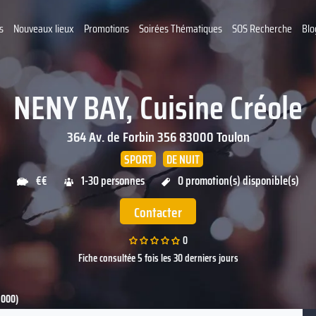
s
Nouveaux lieux
Promotions
Soirées Thématiques
SOS Recherche
Blo
NENY BAY, Cuisine Créole
364 Av. de Forbin 356
83000
Toulon
SPORT
DE NUIT
€€
1-30 personnes
0 promotion(s) disponible(s)
Contacter
0
Fiche consultée 5 fois les 30 derniers jours
3000)