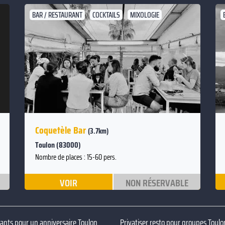
BAR / RESTAURANT
COCKTAILS
MIXOLOGIE
Suivant
Précédent
Coquetèle Bar
(3.7km)
Toulon (83000)
Nombre de places : 15-60 pers.
VOIR
NON RÉSERVABLE
ants pour un anniversaire Toulon
Privatiser resto pour groupes Toulo