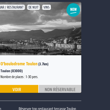
BAR / RESTAURANT
DE NUIT
VINS
Suivant
Précédent
O'boulodrome Toulon
(3.7km)
Toulon (83000)
Nombre de places : 1-30 pers.
VOIR
NON RÉSERVABLE
n
Réserver top restaurant terrasse Toulon