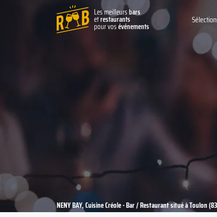
Les meilleurs
bars
et
restaurants
Sélection
pour vos
événements
NENY BAY, Cuisine Créole - Bar / Restaurant situé à Toulon (8