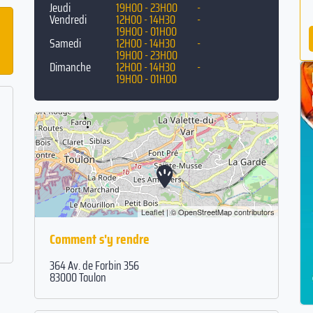
Jeudi
19H00 - 23H00
-
Vendredi
12H00 - 14H30
-
19H00 - 01H00
Samedi
12H00 - 14H30
-
19H00 - 23H00
Dimanche
12H00 - 14H30
-
19H00 - 01H00
Leaflet
| ©
OpenStreetMap
contributors
Comment s'y rendre
364 Av. de Forbin 356
83000 Toulon