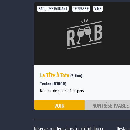
BAR / RESTAURANT
TERRASSE
VINS
La TÊte À Toto
(3.7km)
Toulon (83000)
Nombre de places : 1-30 pers.
VOIR
NON RÉSERVABLE
Réserver meilleurs bars à cocktails Toulon
Restaur