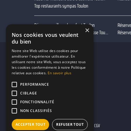
Top restaurants sympas Toulon
Réserver meilleurs bars foot Toulon
Réserve
×
Réserver meilleurs bars avec terrasse Toulon
Réserve
Nos cookies vous veulent
du bien
Notre site Web utilise des cookies pour
améliorer l'expérience utilisateur. En
utilisant notre site Web, vous acceptez tous
les cookies conformément à notre Politique
relative aux cookies.
En savoir plus
PERFORMANCE
CIBLAGE
FONCTIONNALITÉ
NON CLASSIFIÉS
ACCEPTER TOUT
REFUSER TOUT
Mentions légales
CGU
CGV