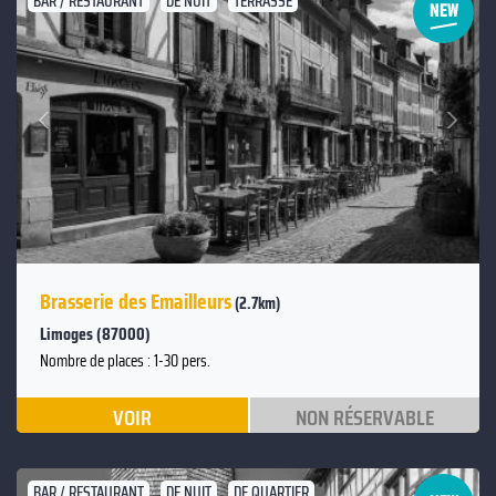
BAR / RESTAURANT
DE NUIT
TERRASSE
Suivant
Précédent
Brasserie des Emailleurs
(2.7km)
Limoges (87000)
Nombre de places : 1-30 pers.
VOIR
NON RÉSERVABLE
BAR / RESTAURANT
DE NUIT
DE QUARTIER