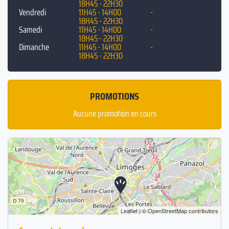
18H45 - 22H30
Vendredi
11H45 - 14H00
-
18H45 - 22H30
Samedi
11H45 - 14H00
-
18H45 - 22H30
Dimanche
11H45 - 14H00
-
18H45 - 22H30
PROMOTIONS
Aucune promotion en cours
Leaflet
| ©
OpenStreetMap
contributors