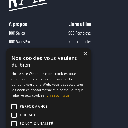
A propos
Liens utiles
1001 Salles
SOS Recherche
1001 SallesPro
Nous contacter
1001 Traiteurs
FAQ
×
Nos cookies vous veulent
1001 DJ
du bien
10h01
Notre site Web utilise des cookies pour
MP2
améliorer l'expérience utilisateur. En
utilisant notre site Web, vous acceptez tous
Contacts
les cookies conformément à notre Politique
relative aux cookies.
En savoir plus
marketing@reserverunbar.fr
PERFORMANCE
11 rue Maurice Grandcoing
CIBLAGE
94200 Ivry-sur-Seine
FONCTIONNALITÉ