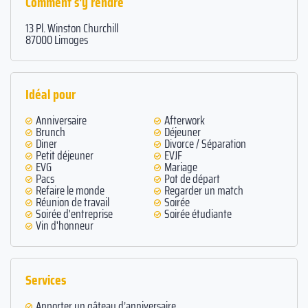
Comment s'y rendre
13 Pl. Winston Churchill
87000 Limoges
Idéal pour
Anniversaire
Afterwork
Brunch
Déjeuner
Diner
Divorce / Séparation
Petit déjeuner
EVJF
EVG
Mariage
Pacs
Pot de départ
Refaire le monde
Regarder un match
Réunion de travail
Soirée
Soirée d'entreprise
Soirée étudiante
Vin d'honneur
Services
Apporter un gâteau d’anniversaire