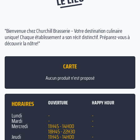
"Bienvenue chez Churchill Brasserie – Votre destination culinaire
unique! Chaque établissement a son récit distinctif. Préparez-vous à
découvrir la nôtre!"
CARTE
Aucun produit n'est proposé
HORAIRES
OUVERTURE
HAPPY HOUR
Lundi
-
-
Mardi
-
-
Mercredi
11H45 - 14H00
-
18H45 - 22H30
Jeudi
11H45 - 14H00
-