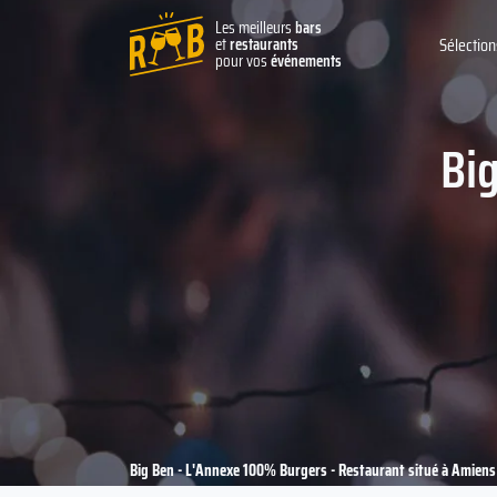
Les meilleurs
bars
et
restaurants
Sélection
pour vos
événements
Bi
Big Ben - L'Annexe 100% Burgers - Restaurant situé à Amien