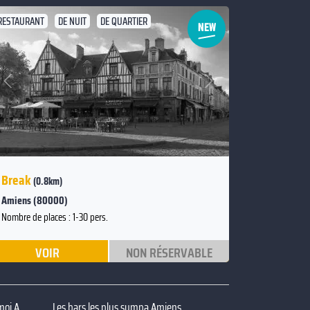
RESTAURANT
DE NUIT
DE QUARTIER
Suivant
Précédent
Break
(0.8km)
Amiens (80000)
Nombre de places : 1-30 pers.
VOIR
NON RÉSERVABLE
Privatiser bar ambiance autour de moi Amiens
Les bars les plus sympa Amiens