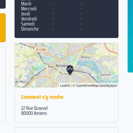
Mardi
-
-
Mercredi
-
-
Jeudi
-
-
Vendredi
-
-
Samedi
-
-
Dimanche
-
-
Leaflet
| ©
OpenStreetMap
contributors
Comment s'y rendre
22 Rue Dusevel
80000 Amiens