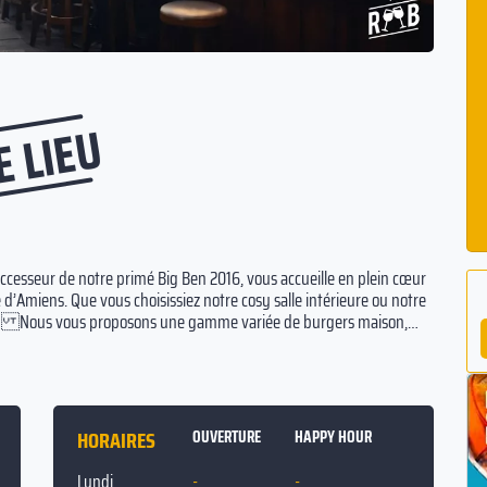
E LIEU
ccesseur de notre primé Big Ben 2016, vous accueille en plein cœur
 d’Amiens. Que vous choisissiez notre cosy salle intérieure ou notre
ervir. Nous vous proposons une gamme variée de burgers maison,
ents frais et servis avec nos buns quotidiennement confectionnés
r, sur place ou livrés chez vous via Deliveroo, nos burgers sont
e liste de boissons modernes, y compris des vins bio, cocktails et
HORAIRES
OUVERTURE
HAPPY HOUR
Lundi
-
-