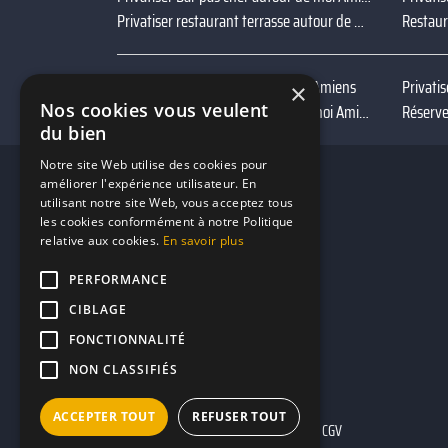
Privatiser restaurant terrasse autour de moi Amiens
Restau
Privatiser bar foot autour de moi Amiens
×
Nos cookies vous veulent
Privatiser bar terrasse autour de moi Amiens
Réserve
du bien
Notre site Web utilise des cookies pour
améliorer l'expérience utilisateur. En
utilisant notre site Web, vous acceptez tous
les cookies conformément à notre Politique
relative aux cookies.
En savoir plus
PERFORMANCE
CIBLAGE
FONCTIONNALITÉ
NON CLASSIFIÉS
ACCEPTER TOUT
REFUSER TOUT
Mentions légales
CGU
CGV