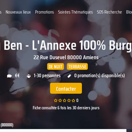
s
Nouveaux lieux
Promotions
Soirées Thématiques
SOS Recherche
Blo
g Ben - L'Annexe 100% Burg
22 Rue Dusevel
80000
Amiens
DE NUIT
TERRASSE
€€
1-30 personnes
0 promotion(s) disponible(s)
Contacter
0
Fiche consultée 6 fois les 30 derniers jours
s (80000)