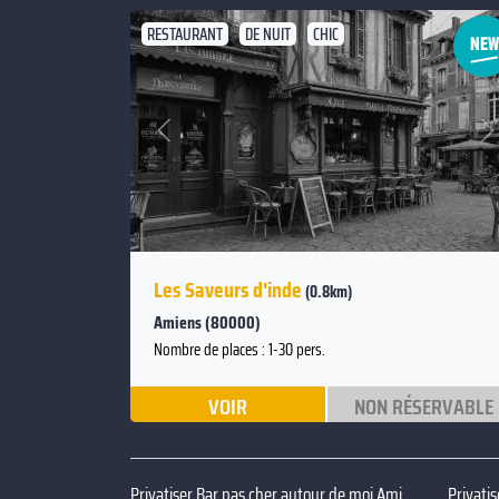
RESTAURANT
DE NUIT
CHIC
Suivant
Précédent
Les Saveurs d'inde
(0.8km)
Amiens (80000)
Nombre de places : 1-30 pers.
VOIR
NON RÉSERVABLE
Privatiser Bar pas cher autour de moi Amiens
Privati