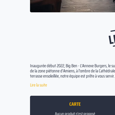
L
Inaugurée début 2022, Big Ben - L’Annexe Burgers, le su
de la zone piétonne d'Amiens, à l'ombre de la Cathédrale
terrasse ensoleillée, notre équipe est prête à vous s
classiques et innovants, tous préparés avec des ingrédi
Lire la suite
par Emmanuel Vasseur, notre boulanger local. À emporte
complétés par une sélection de desserts indulgents et un
boissons sans alcool.
CARTE
Aucun produit n'est proposé