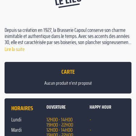
Depuis sa création en 1927, la Brasserie Capoul conserve son charme
inimitable et authentique dans le temps. Avec ses accents des années
30, elle est caractérisée par ses boiseries, son plancher soigneusement
poli, ses sièges en cuir, ses lampes d'époque et son atmosphère intime.
Lire la suite
Un vivant spectacle de conversation et d'agitation vous attend dans
ses espaces. Immergez-vous dans l'énergie vibrante de cet endroit,
rappelant l'ambiance des brasseries parisiennes renommées.
CARTE
Aucun produit n'est proposé
HORAIRES
OUVERTURE
HAPPY HOUR
Lundi
12H00 - 14H00
-
19H00 - 22H00
Mardi
12H00 - 14H00
-
19H00 - 22H00