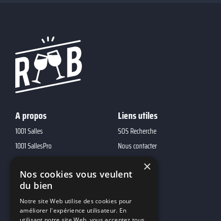
A propos
Liens utiles
1001 Salles
SOS Recherche
1001 SallesPro
Nous contacter
1001 Traiteurs
FAQ
×
Nos cookies vous veulent
1001 DJ
du bien
10h01
Notre site Web utilise des cookies pour
MP2
améliorer l'expérience utilisateur. En
utilisant notre site Web, vous acceptez tous