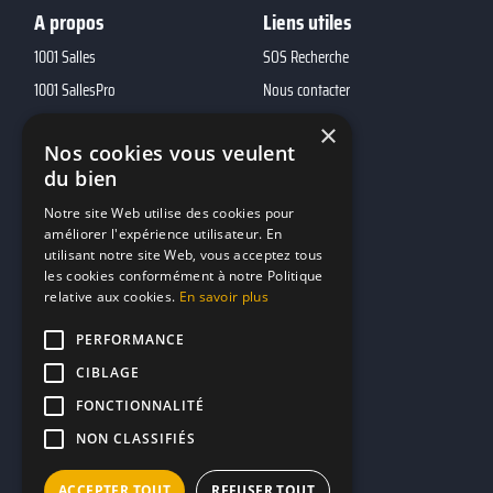
A propos
Liens utiles
1001 Salles
SOS Recherche
1001 SallesPro
Nous contacter
1001 Traiteurs
FAQ
×
Nos cookies vous veulent
1001 DJ
du bien
10h01
Notre site Web utilise des cookies pour
MP2
améliorer l'expérience utilisateur. En
utilisant notre site Web, vous acceptez tous
Contacts
les cookies conformément à notre Politique
relative aux cookies.
En savoir plus
marketing@reserverunbar.fr
PERFORMANCE
11 rue Maurice Grandcoing
CIBLAGE
94200 Ivry-sur-Seine
FONCTIONNALITÉ
NON CLASSIFIÉS
ACCEPTER TOUT
REFUSER TOUT