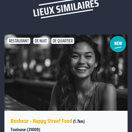
LIEUX SIMILAIRES
RESTAURANT
DE NUIT
DE QUARTIER
Suivant
Précédent
Bonheur - Happy Street Food
(1.7km)
Toulouse (31000)