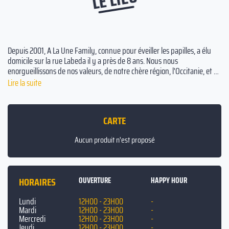
Depuis 2001, A La Une Family, connue pour éveiller les papilles, a élu
domicile sur la rue Labeda il y a près de 8 ans. Nous nous
enorgueillissons de nos valeurs, de notre chère région, l'Occitanie, et de
nos produits du terroir, tout en priorisant une utilisation quasi
Lire la suite
exclusive de produits frais et saisonniers. Offrant plusieurs services,
nous sommes accessibles 7 jours sur 7. Au déjeuner, nous proposons
une carte traditionnelle et abordable d'entrées, plats et desserts. Pour
CARTE
le dîner, délectez-vous de notre sélection de petites assiettes
gourmandes, conçues pour être partagées en toute convivialité.
Aucun produit n'est proposé
Audrey, Ilyas, Kylian et leur dévouée équipe sont impatients de vous
accueillir!
HORAIRES
OUVERTURE
HAPPY HOUR
Lundi
12H00 - 23H00
-
Mardi
12H00 - 23H00
-
Mercredi
12H00 - 23H00
-
Jeudi
12H00 - 23H00
-