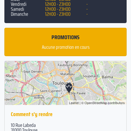
Vendredi
12H00 - 23H00
-
Samedi
12H00 - 23H00
-
Dimanche
12H00 - 23H00
-
PROMOTIONS
Aucune promotion en cours
Leaflet
| ©
OpenStreetMap
contributors
Comment s'y rendre
10 Rue Labeda
31000 Toulouse