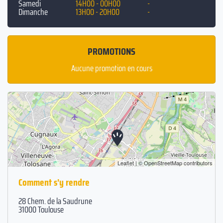
Samedi
14H00 - 00H00
-
Dimanche
13H00 - 20H00
-
PROMOTIONS
Aucune promotion en cours
Leaflet
| ©
OpenStreetMap
contributors
Comment s'y rendre
28 Chem. de la Saudrune
31000 Toulouse