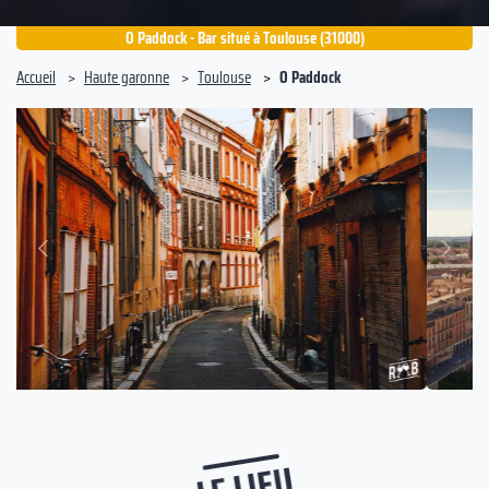
O Paddock - Bar situé à Toulouse (31000)
Accueil
Haute garonne
Toulouse
O Paddock
Suivant
Précédent
LE LIEU