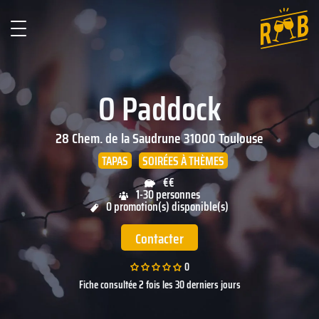
O Paddock
28 Chem. de la Saudrune
31000
Toulouse
TAPAS
SOIRÉES À THÈMES
€€
1-30 personnes
0 promotion(s) disponible(s)
Contacter
0
Fiche consultée 2 fois les 30 derniers jours