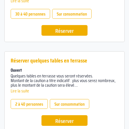
Lire la suite
30 à 40 personnes
Sur consommation
Réserver
Réserver quelques tables en terrasse
Ouvert
Quelques tables en terrasse vous seront réservées.
Montant de la caution a titre indicatif : plus vous serez nombreux,
plus le montant de la caution sera élevé.
Le chèque vous sera rendu à la fin de votre soirée.
Lire la suite
2 à 40 personnes
Sur consommation
Réserver