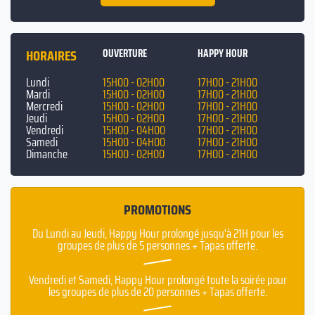
privatisable pouvant recevoir 40 convives. Des réservations de tables,
en salle ou en terrasse, sont également disponibles.
N'attendez plus, laissez-vous séduire par cette
expérience festive
HORAIRES
OUVERTURE
HAPPY HOUR
unique
que seul le Saloon Far West peut offrir. Nous sommes sûrs que
vous l'apprécierez!
Lundi
15H00 - 02H00
17H00 - 21H00
Mardi
15H00 - 02H00
17H00 - 21H00
De plus, ne manquez pas notre diffusion spéciale de la Coupe du
Mercredi
15H00 - 02H00
17H00 - 21H00
Jeudi
15H00 - 02H00
17H00 - 21H00
Monde de Rugby à partir du 8 Septembre. Rejoignez-nous pour
Vendredi
15H00 - 04H00
17H00 - 21H00
partager cet événement mondial!
Samedi
15H00 - 04H00
17H00 - 21H00
Dimanche
15H00 - 02H00
17H00 - 21H00
PROMOTIONS
Du Lundi au Jeudi, Happy Hour prolongé jusqu'à 21H pour les
groupes de plus de 5 personnes + Tapas offerte.
Vendredi et Samedi, Happy Hour prolongé toute la soirée pour
les groupes de plus de 20 personnes + Tapas offerte.