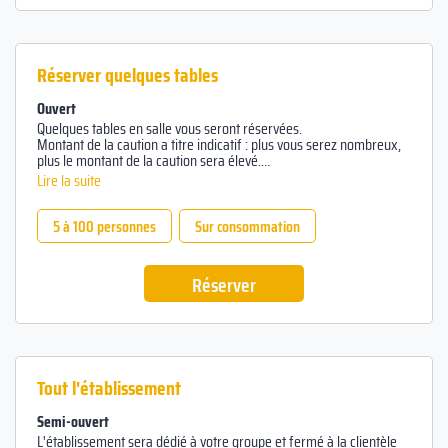
Réserver quelques tables
Ouvert
Quelques tables en salle vous seront réservées.
Montant de la caution a titre indicatif : plus vous serez nombreux,
plus le montant de la caution sera élevé.
Le chèque vous sera rendu à la fin de votre soirée.
Lire la suite
5 à 100 personnes
Sur consommation
Réserver
Tout l'établissement
Semi-ouvert
L'établissement sera dédié à votre groupe et fermé à la clientèle