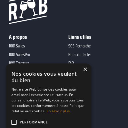
A propos
Liens utiles
1001 Salles
SOS Recherche
1001 SallesPro
Nous contacter
1001 Traiteurs
FAQ
×
1001 DJ
Nos cookies vous veulent
10h01
du bien
MP2
Notre site Web utilise des cookies pour
améliorer l'expérience utilisateur. En
utilisant notre site Web, vous acceptez tous
Contacts
les cookies conformément à notre Politique
relative aux cookies.
En savoir plus
marketing@reserverunbar.fr
11 rue Maurice Grandcoing
PERFORMANCE