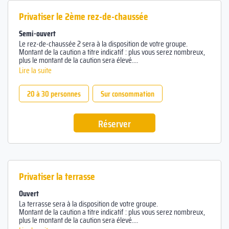
Privatiser le 2ème rez-de-chaussée
Semi-ouvert
Le rez-de-chaussée 2 sera à la disposition de votre groupe.
Montant de la caution a titre indicatif : plus vous serez nombreux,
plus le montant de la caution sera élevé.
Le chèque vous sera rendu à la fin de votre soirée.
Lire la suite
20 à 30 personnes
Sur consommation
Réserver
Privatiser la terrasse
Ouvert
La terrasse sera à la disposition de votre groupe.
Montant de la caution a titre indicatif : plus vous serez nombreux,
plus le montant de la caution sera élevé.
Le chèque vous sera rendu à la fin de votre soirée.