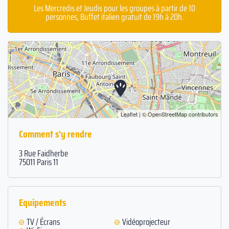
Les Mercredis et Jeudis pour les groupes à partir de 10
personnes, Buffet italien gratuit de 19h à 20h.
Leaflet
| ©
OpenStreetMap
contributors
Comment s'y rendre
3 Rue Faidherbe
75011 Paris 11
Equipements
TV / Écrans
Vidéoprojecteur