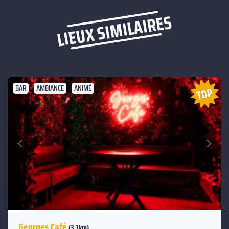
LIEUX SIMILAIRES
BAR
AMBIANCE
ANIMÉ
Suivant
Précédent
Georges Café
(3.1km)