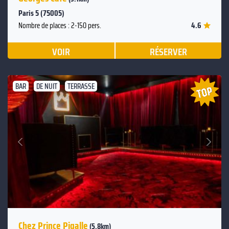
Paris 5 (75005)
4.6
Nombre de places : 2-150 pers.
VOIR
RÉSERVER
BAR
DE NUIT
TERRASSE
Suivant
Précédent
Chez Prince Pigalle
(5.8km)