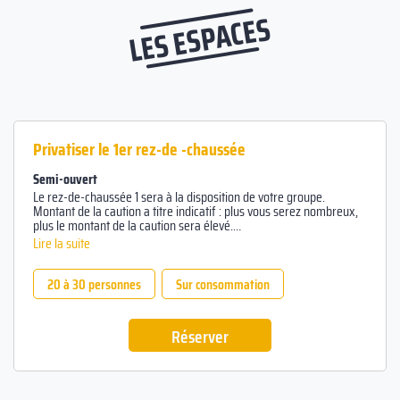
LES ESPACES
Privatiser le 1er rez-de -chaussée
Semi-ouvert
Le rez-de-chaussée 1 sera à la disposition de votre groupe.
Montant de la caution a titre indicatif : plus vous serez nombreux,
plus le montant de la caution sera élevé.
Le chèque vous sera rendu à la fin de votre soirée.
Lire la suite
20 à 30 personnes
Sur consommation
Réserver