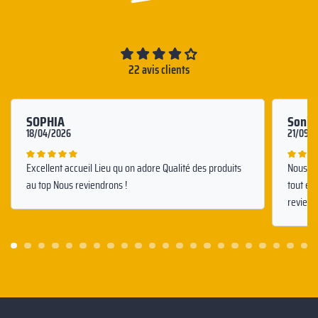
22 avis clients
SOPHIA
Sonia
18/04/2026
21/09/
Excellent accueil Lieu qu on adore Qualité des produits
Nous av
au top Nous reviendrons !
tout éta
reviend