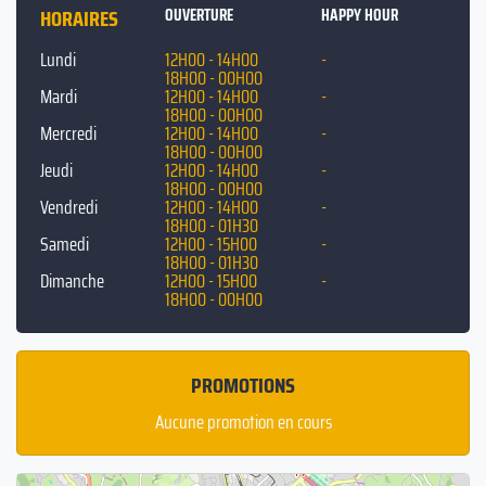
disposition des
tireuses en libre service
. Venez vivre cette expérience
HORAIRES
OUVERTURE
HAPPY HOUR
unique avec nous, nous attendons votre visite avec impatience. S'gilt !
Lundi
12H00 - 14H00
-
Pour personnaliser vos évènements, notre
Salle Guinguette
18H00 - 00H00
Mardi
12H00 - 14H00
-
privatisable
est équipée d'un vidéoprojecteur et de haut-parleurs Wi-
18H00 - 00H00
Fi.
Mercredi
12H00 - 14H00
-
18H00 - 00H00
Jeudi
12H00 - 14H00
-
18H00 - 00H00
Vendredi
12H00 - 14H00
-
18H00 - 01H30
Samedi
12H00 - 15H00
-
18H00 - 01H30
Dimanche
12H00 - 15H00
-
18H00 - 00H00
PROMOTIONS
Aucune promotion en cours