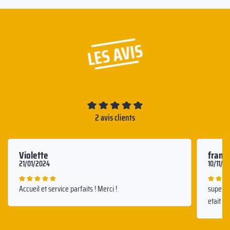
LES AVIS
2 avis clients
Violette
frankl
21/01/2024
10/11/2
Accueil et service parfaits ! Merci !
super é
etait pa