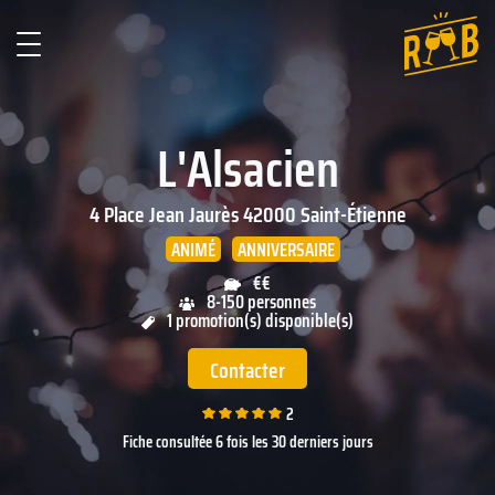
L'Alsacien
4 Place Jean Jaurès
42000
Saint-Étienne
ANIMÉ
ANNIVERSAIRE
€€
8-150 personnes
1 promotion(s) disponible(s)
Contacter
2
Fiche consultée 6 fois les 30 derniers jours