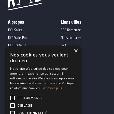
A propos
Liens utiles
1001 Salles
SOS Recherche
1001 SallesPro
Nous contacter
1001 Traiteurs
FAQ
×
1001 DJ
Nos cookies vous veulent
10h01
du bien
MP2
Notre site Web utilise des cookies pour
améliorer l'expérience utilisateur. En
utilisant notre site Web, vous acceptez tous
Contacts
les cookies conformément à notre Politique
relative aux cookies.
En savoir plus
marketing@reserverunbar.fr
11 rue Maurice Grandcoing
PERFORMANCE
94200 Ivry-sur-Seine
CIBLAGE
FONCTIONNALITÉ