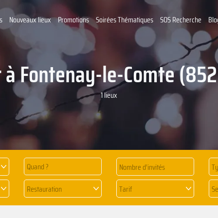
s
Nouveaux lieux
Promotions
Soirées Thématiques
SOS Recherche
Blo
 à Fontenay-le-Comte (85
1 lieux
Quand ?
Ty
Restauration
Tarif
Se