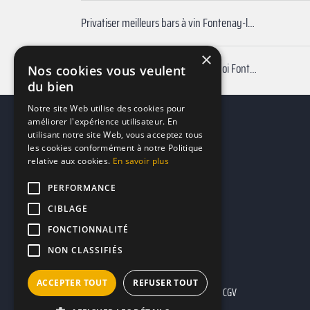
Privatiser meilleurs bars à vin Fontenay-le-Comte
×
Réserver bar pas cher autour de moi Fontenay-le-Comte
Nos cookies vous veulent
du bien
Notre site Web utilise des cookies pour
améliorer l'expérience utilisateur. En
utilisant notre site Web, vous acceptez tous
les cookies conformément à notre Politique
relative aux cookies.
En savoir plus
PERFORMANCE
CIBLAGE
FONCTIONNALITÉ
NON CLASSIFIÉS
ACCEPTER TOUT
REFUSER TOUT
Mentions légales
CGU
CGV