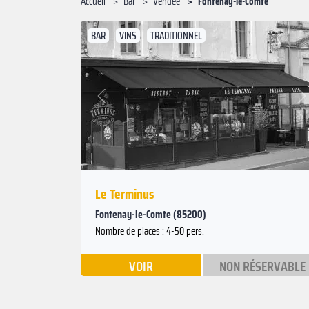
Accueil
Bar
Vendée
Fontenay-le-Comte
BAR
VINS
TRADITIONNEL
Suivant
Précédent
Le Terminus
Fontenay-le-Comte (85200)
Nombre de places : 4-50 pers.
VOIR
NON RÉSERVABLE