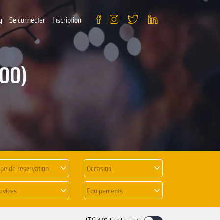
g
Se connecter
Inscription
200)
pe de réservation
Occasion
rvices
Equipements