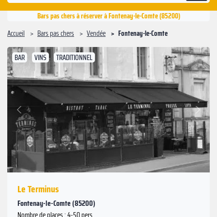
Bars pas chers à réserver à Fontenay-le-Comte (85200)
Accueil
Bars pas chers
Vendée
Fontenay-le-Comte
BAR
VINS
TRADITIONNEL
Suivant
Précédent
Le Terminus
Fontenay-le-Comte (85200)
Nombre de places : 4-50 pers.