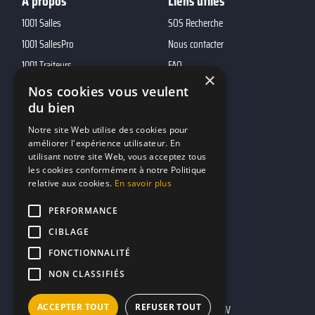
A propos
Liens utiles
1001 Salles
SOS Recherche
1001 SallesPro
Nous contacter
1001 Traiteurs
FAQ
×
1001 DJ
Nos cookies vous veulent
du bien
10h01
MP2
Notre site Web utilise des cookies pour
améliorer l'expérience utilisateur. En
utilisant notre site Web, vous acceptez tous
Contacts
les cookies conformément à notre Politique
relative aux cookies.
En savoir plus
marketing@reserverunbar.fr
11 rue Maurice Grandcoing
PERFORMANCE
94200 Ivry-sur-Seine
CIBLAGE
FONCTIONNALITÉ
NON CLASSIFIÉS
ACCEPTER TOUT
REFUSER TOUT
Mentions légales
CGU
CGV