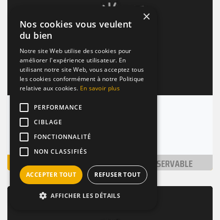
×
Nos cookies vous veulent
du bien
Notre site Web utilise des cookies pour
améliorer l'expérience utilisateur. En
utilisant notre site Web, vous acceptez tous
les cookies conformément à notre Politique
relative aux cookies.
En savoir plus
PERFORMANCE
Bar Saint-jacques
CIBLAGE
Metz (57000)
Nombre de places : 1-30 pers.
FONCTIONNALITÉ
NON CLASSIFIÉS
VOIR
NON RÉSERVABLE
ACCEPTER TOUT
REFUSER TOUT
BAR / RESTAURANT
TERRASSE
BIÈRES
AFFICHER LES DÉTAILS