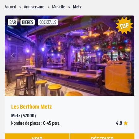
Accueil
Anniversaire
Moselle
Metz
BAR
BIÈRES
COCKTAILS
Suivant
Précédent
Les Berthom Metz
Metz (57000)
4.9
Nombre de places : 6-45 pers.