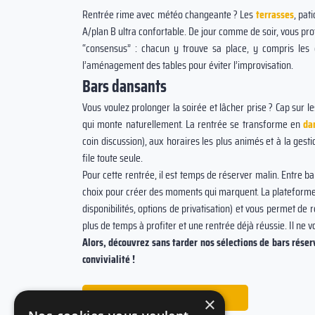
Rentrée rime avec météo changeante ? Les
terrasses
, pat
A/plan B ultra confortable. De jour comme de soir, vous profit
“consensus” : chacun y trouve sa place, y compris les gr
l’aménagement des tables pour éviter l’improvisation.
Bars dansants
Vous voulez prolonger la soirée et lâcher prise ? Cap sur 
qui monte naturellement. La rentrée se transforme en
da
coin discussion), aux horaires les plus animés et à la gestio
file toute seule.
Pour cette rentrée, il est temps de réserver malin. Entre b
choix pour créer des moments qui marquent. La plateform
disponibilités, options de privatisation) et vous permet de 
plus de temps à profiter et une rentrée déjà réussie. Il ne 
Alors, découvrez sans tarder nos sélections de bars réserv
convivialité !
Trouver le lieu idéal
×