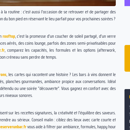
à la routine : c’est aussi l’occasion de se retrouver et de partager des
 du bon pied en réservant le lieu parfait pour vos prochaines soirées ?
un
rooftop
, c’est la promesse d’un coucher de soleil partagé, d’un verre
ces aérés, des coins lounge, parfois des zones semi-privatisables pour
.fr
, comparez les capacités, les formules et les options (afterwork,
auffe
16% des couples se sont rencontrés dans
le bon créneau sans perdre de temps.
un bar ou une boîte de nuit.
 moyen
rons
, les cartes qui racontent une histoire ? Les bars à vins donnent le
nés, planches gourmandes, ambiance propice aux conversations. Idéal
r détendu ou une soirée “découverte”. Vous gagnez en confort avec des
leurs niveaux sonores.
sent sur les recettes signatures, la créativité et l’équilibre des saveurs.
endre au sérieux. Conseil malin : ciblez des lieux avec carte courte et
reserverunbar.fr
vous aide à filtrer par ambiance, formules, happy hour