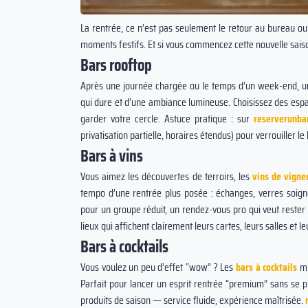
La rentrée, ce n’est pas seulement le retour au bureau ou 
moments festifs. Et si vous commencez cette nouvelle saison
Bars rooftop
Après une journée chargée ou le temps d’un week-end, 
qui dure et d’une ambiance lumineuse. Choisissez des espa
garder votre cercle. Astuce pratique : sur
reserverunbar
i bon que quand on
La consommation d’alcool ne réch
privatisation partielle, horaires étendus) pour verrouiller 
Proverbe chinois
pas : au contraire, elle accentue le
Bars à vins
refroidissement de l'organisme à
Vous aimez les découvertes de terroirs, les
vins de vigne
terme.
tempo d’une rentrée plus posée : échanges, verres soig
pour un groupe réduit, un rendez-vous pro qui veut reste
lieux qui affichent clairement leurs cartes, leurs salles et 
Bars à cocktails
Vous voulez un peu d’effet “wow” ? Les
bars à cocktails
mi
Parfait pour lancer un esprit rentrée “premium” sans se pr
produits de saison — service fluide, expérience maîtrisée.