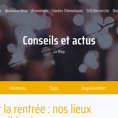
s
Nouveaux lieux
Promotions
Soirées Thématiques
SOS Recherche
Blo
Conseils et actus
Le Blog
Histoires
Tops
Organisation
la rentrée : nos lieux