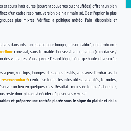
ios et cours intérieures (souvent couvertes ou chauffées) offrent un plan
ez d’un cadre respirant, version plein air maîtrisé. C’est l’option la plus
oupes plus mixtes. Vérifiez la politique météo, l’abri disponible et
les bars dansants : un espace pour bouger, un son calibré, une ambiance
ncefloor
convivial, sans formalité. Pensez à la circulation (coin danse /
n des vestiaires. Vous gardez l’esprit léger, l’énergie haute et la soirée
ars à jeux, rooftops, lounges et espaces festifs, vous avez l’embarras du
e
reserverunbar.fr
centralise toutes les infos utiles (capacités, formules,
réserver un lieu en quelques clics. Résultat : moins de temps à chercher,
vous reste donc plus qu’à décider où poser vos verres !
ables et préparez une rentrée placée sous le signe du plaisir et de la