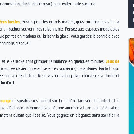
nsommation, durée de créneau) pour éviter toute surprise.
ères locales
, écrans pour les grands matchs, quizz ou blind tests. Ici, la
 et un budget souvent très raisonnable. Pensez aux espaces modulables
aux petites animations qui brisent la glace. Vous gardez le contrôle avec
onditions d’accueil.
ux et le karaoké font grimper l’ambiance en quelques minutes.
Jeux de
la soirée devient interactive et les souvenirs, instantanés. Parfait pour
ée une allure de fête. Réservez un salon privé, choisissez la durée et
lin d’œil.
lounge
et speakeasies misent sur la lumière tamisée, le confort et le
emps. Idéal pour un moment soigné, une annonce à faire, une célébration
 comptent autant que l’assise. Vous gagnez en élégance sans sacrifier la