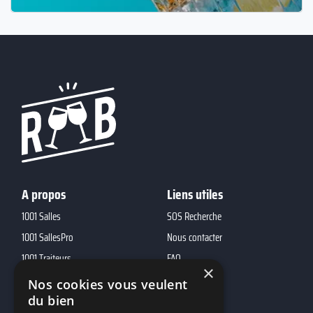
A propos
Liens utiles
1001 Salles
SOS Recherche
1001 SallesPro
Nous contacter
1001 Traiteurs
FAQ
×
1001 DJ
Nos cookies vous veulent
10h01
du bien