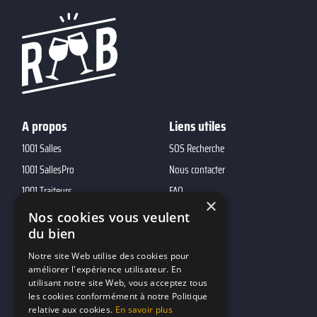
A propos
Liens utiles
1001 Salles
SOS Recherche
1001 SallesPro
Nous contacter
1001 Traiteurs
FAQ
×
1001 DJ
Nos cookies vous veulent
du bien
10h01
MP2
Notre site Web utilise des cookies pour
améliorer l'expérience utilisateur. En
utilisant notre site Web, vous acceptez tous
Contacts
les cookies conformément à notre Politique
relative aux cookies.
En savoir plus
marketing@reserverunbar.fr