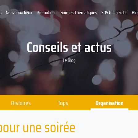
s
Nouveaux lieux
Promotions
Soirées Thématiques
SOS Recherche
Blo
Conseils et actus
Le Blog
Histoires
Tops
Organisation
pour une soirée