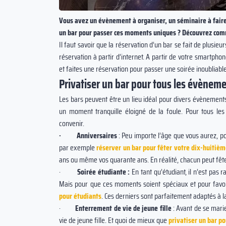
Vous avez un évènement à organiser, un séminaire à faire,
un bar pour passer ces moments uniques ? Découvrez comme
Il faut savoir que la réservation d’un bar se fait de plusie
réservation à partir d’internet. A partir de votre smartpho
et faites une réservation pour passer une soirée inoubliabl
Privatiser un bar pour tous les évènem
bon que quand on
La consommation d’alcool ne réchau
Les bars peuvent être un lieu idéal pour divers évènements. 
overbe chinois
pas : au contraire, elle accentue le
un moment tranquille éloigné de la foule. Pour tous le
refroidissement de l'organisme à m
convenir.
terme.
· Anniversaires
: Peu importe l’âge que vous aurez, p
par exemple
réserver un bar pour fêter votre dix-huitiè
ans ou même vos quarante ans. En réalité, chacun peut fêter
·
Soirée étudiante :
En tant qu’étudiant, il n’est pas
Mais pour que ces moments soient spéciaux et pour favor
pour étudiants
. Ces derniers sont parfaitement adaptés à l
·
Enterrement de vie de jeune fille
: Avant de se mari
vie de jeune fille. Et quoi de mieux que
privatiser un bar po