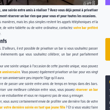
 une soirée entre amis à réaliser ? Avez-vous déjà pensé à privatiser
nt réserver un bar rien que pour vous et pour toutes les occasions.
urs manières, mais les plus simples restent les appels téléphoniques et la
ne, de votre tablette ou de votre ordinateur, contactez
votre bar préféré
e.
ents
ffe
16% des couples se sont rencontrés dans
D’ailleurs, il est possible de privatiser un bar si vous souhaitez passer
un bar ou une boîte de nuit.
s évènements que vous souhaitez célébrer, un bar peut parfaitement
oyen
our une soirée unique à l’occasion de cette journée unique, vous pouvez
me anniversaire
. Vous pouvez également privatiser un bar pour vos vingt
 son anniversaire peu importe l’âge qu’il aura.
 rare de passer une soirée entre amis de temps en temps dans des bars.
iser une meilleure cohésion entre vous, vous pouvez
réserver un bar
a vie estudiantine et vous ne risquerez pas de vous y ennuyer.
er, vous aurez certainement envie de profiter une dernière fois de votre
ur votre dernière soirée en tant que jeune fille
? Et si vous voulez faire