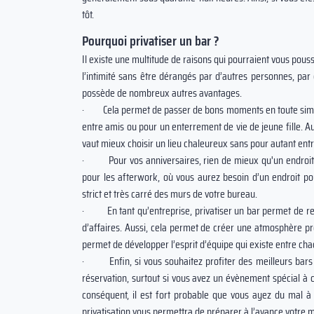
tôt.
Pourquoi privatiser un bar ?
Il existe une multitude de raisons qui pourraient vous pouss
l’intimité sans être dérangés par d’autres personnes, par 
possède de nombreux autres avantages.
· Cela permet de passer de bons moments en toute simplici
entre amis ou pour un enterrement de vie de jeune fille. Au
vaut mieux choisir un lieu chaleureux sans pour autant entr
· Pour vos anniversaires, rien de mieux qu'un endroit c
pour les afterwork, où vous aurez besoin d’un endroit pou
strict et très carré des murs de votre bureau.
· En tant qu’entreprise, privatiser un bar permet de resse
d’affaires. Aussi, cela permet de créer une atmosphère pr
permet de développer l’esprit d’équipe qui existe entre ch
· Enfin, si vous souhaitez profiter des meilleurs bars q
réservation, surtout si vous avez un évènement spécial à cél
conséquent, il est fort probable que vous ayez du mal à
privatisation vous permettra de préparer à l’avance votre