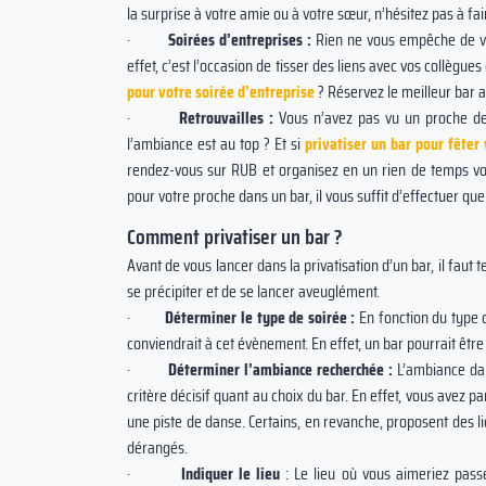
la surprise à votre amie ou à votre sœur, n’hésitez pas à 
·
Soirées d’entreprises :
Rien ne vous empêche de vo
effet, c’est l’occasion de tisser des liens avec vos collègue
pour votre soirée d’entreprise
? Réservez le meilleur bar a
·
Retrouvailles :
Vous n’avez pas vu un proche de
l’ambiance est au top ? Et si
privatiser un bar pour fêter 
rendez-vous sur RUB et organisez en un rien de temps vo
pour votre proche dans un bar, il vous suffit d’effectuer qu
Comment privatiser un bar ?
Avant de vous lancer dans la privatisation d’un bar, il faut 
se précipiter et de se lancer aveuglément.
·
Déterminer le type de soirée :
En fonction du type d
conviendrait à cet évènement. En effet, un bar pourrait être
·
Déterminer l’ambiance recherchée :
L’ambiance dan
critère décisif quant au choix du bar. En effet, vous avez
une piste de danse. Certains, en revanche, proposent des l
dérangés.
·
Indiquer le lieu
: Le lieu où vous aimeriez pass