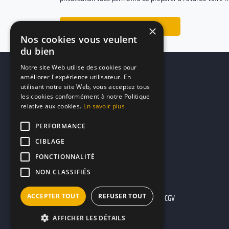
Trouver le lieu idéal
×
Nos cookies vous veulent
du bien
Notre site Web utilise des cookies pour
améliorer l'expérience utilisateur. En
utilisant notre site Web, vous acceptez tous
les cookies conformément à notre Politique
relative aux cookies.
En savoir plus
PERFORMANCE
CIBLAGE
FONCTIONNALITÉ
NON CLASSIFIÉS
ACCEPTER TOUT
REFUSER TOUT
Mentions légales
CGU
CGV
AFFICHER LES DÉTAILS