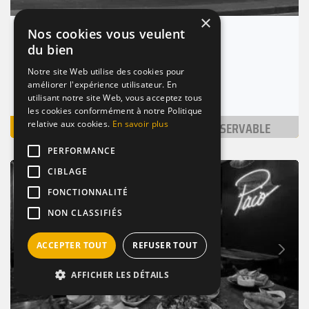
×
Nos cookies vous veulent
Joseph & Raymond
du bien
(1.7km)
Notre site Web utilise des cookies pour
Paris 10 (75010)
améliorer l'expérience utilisateur. En
Nombre de places : 1-30 pers.
utilisant notre site Web, vous acceptez tous
les cookies conformément à notre Politique
VOIR
NON RÉSERVABLE
relative aux cookies.
En savoir plus
PERFORMANCE
CIBLAGE
BAR / RESTAURANT
BRANCHÉ
TAPAS
FONCTIONNALITÉ
NON CLASSIFIÉS
Suivant
ACCEPTER TOUT
REFUSER TOUT
Précédent
AFFICHER LES DÉTAILS