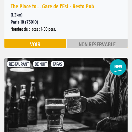
The Place to... Gare de l'Est - Resto Pub
(1.3km)
Paris 10 (75010)
Nombre de places : 1-30 pers.
VOIR
NON RÉSERVABLE
RESTAURANT
DE NUIT
TAPAS
Suivant
Précédent