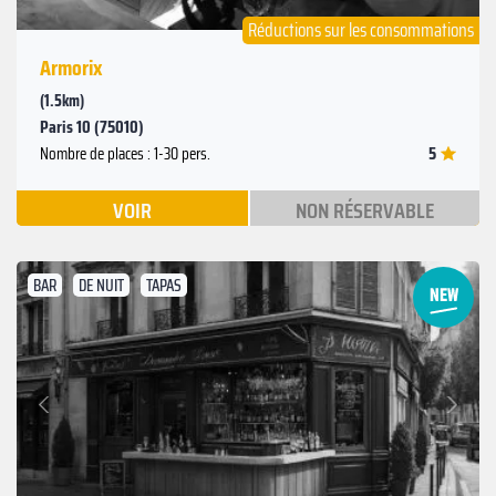
Réductions sur les consommations
Armorix
(1.5km)
Paris 10 (75010)
5
Nombre de places : 1-30 pers.
VOIR
NON RÉSERVABLE
BAR
DE NUIT
TAPAS
Suivant
Précédent