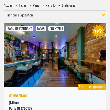
Accueil
Tapas
Paris
Paris 10
‍Stalingrad
Trier par suggestion
BAR / RESTAURANT
TAPAS
COCKTAILS
Suivant
Précédent
Formules groupes
219StMaur
(1.6km)
Paris 10 (75010)