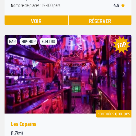
4.9
Nombre de places : 15-100 pers.
VOIR
RÉSERVER
BAR
HIP-HOP
ELECTRO
Suivant
Précédent
Formules groupes
Les Copains
(1.7km)