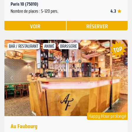
Paris 10 (75010)
4.3
Nombre de places : 5-120 pers.
VOIR
RÉSERVER
BAR / RESTAURANT
ANIMÉ
BRASSERIE
Suivant
Précédent
Happy Hour prolongé
Au Faubourg