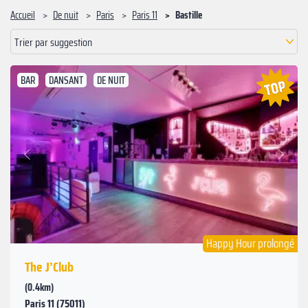
Accueil
De nuit
Paris
Paris 11
Bastille
Trier par suggestion
BAR
DANSANT
DE NUIT
Suivant
Précédent
Happy Hour prolongé
The J’Club
(0.4km)
Paris 11 (75011)