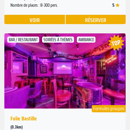
5
Nombre de places : 8-300 pers.
VOIR
RÉSERVER
BAR / RESTAURANT
SOIRÉES À THÈMES
AMBIANCE
Suivant
Précédent
Formules groupes
Folie Bastille
(0.3km)