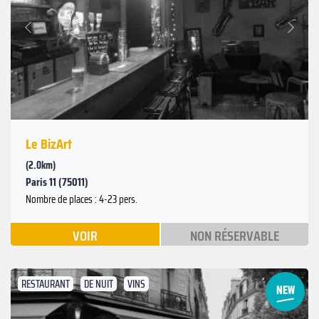
Suivant
Précédent
Le BizArt
(2.0km)
Paris 11 (75011)
Nombre de places : 4-23 pers.
VOIR
NON RÉSERVABLE
RESTAURANT
DE NUIT
VINS