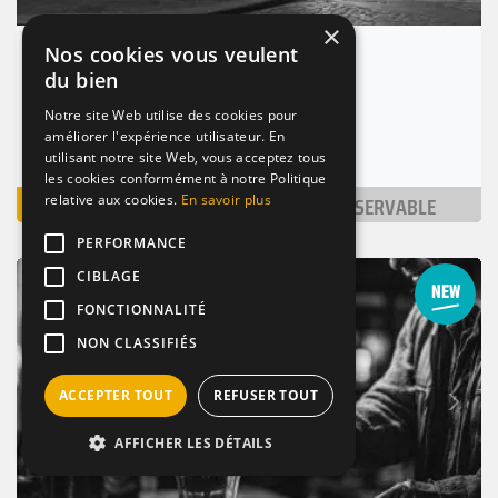
×
Nos cookies vous veulent
Série Limithée
du bien
(0.9km)
Notre site Web utilise des cookies pour
Paris 11 (75011)
améliorer l'expérience utilisateur. En
Nombre de places : 1-30 pers.
utilisant notre site Web, vous acceptez tous
les cookies conformément à notre Politique
VOIR
NON RÉSERVABLE
relative aux cookies.
En savoir plus
PERFORMANCE
CIBLAGE
BAR / RESTAURANT
DE NUIT
TERRASSE
FONCTIONNALITÉ
NON CLASSIFIÉS
Suivant
ACCEPTER TOUT
REFUSER TOUT
Précédent
AFFICHER LES DÉTAILS