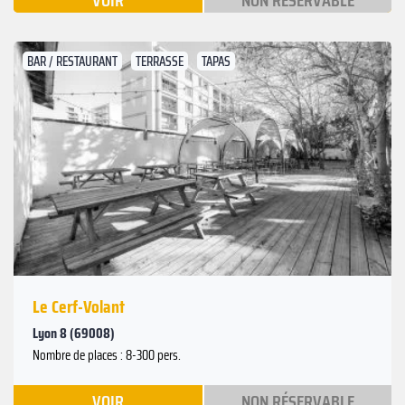
VOIR
NON RÉSERVABLE
BAR / RESTAURANT
TERRASSE
TAPAS
Suivant
Précédent
Le Cerf-Volant
Lyon 8 (69008)
Nombre de places : 8-300 pers.
VOIR
NON RÉSERVABLE