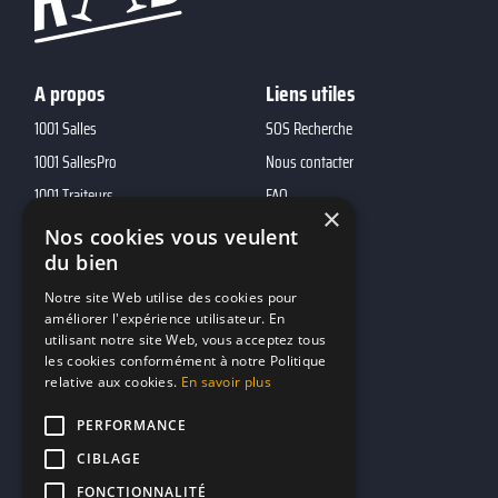
A propos
Liens utiles
1001 Salles
SOS Recherche
1001 SallesPro
Nous contacter
1001 Traiteurs
FAQ
×
1001 DJ
Nos cookies vous veulent
10h01
du bien
MP2
Notre site Web utilise des cookies pour
améliorer l'expérience utilisateur. En
utilisant notre site Web, vous acceptez tous
Contacts
les cookies conformément à notre Politique
relative aux cookies.
En savoir plus
marketing@reserverunbar.fr
11 rue Maurice Grandcoing
PERFORMANCE
94200 Ivry-sur-Seine
CIBLAGE
FONCTIONNALITÉ