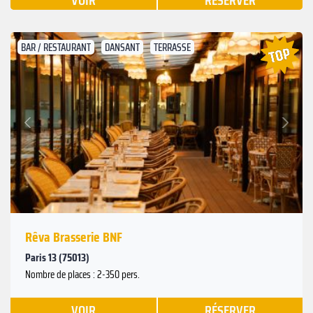
VOIR
RÉSERVER
BAR / RESTAURANT
DANSANT
TERRASSE
Suivant
Précédent
Rêva Brasserie BNF
Paris 13 (75013)
Nombre de places : 2-350 pers.
VOIR
RÉSERVER