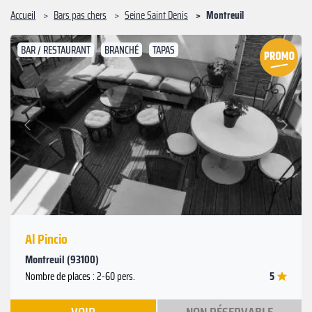
Accueil
Bars pas chers
Seine Saint Denis
Montreuil
BAR / RESTAURANT
BRANCHÉ
TAPAS
Suivant
Précédent
Al Pincio
Montreuil (93100)
5
Nombre de places : 2-60 pers.