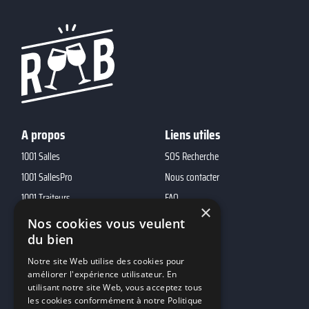
A propos
Liens utiles
1001 Salles
SOS Recherche
1001 SallesPro
Nous contacter
1001 Traiteurs
FAQ
×
1001 DJ
Nos cookies vous veulent
du bien
10h01
MP2
Notre site Web utilise des cookies pour
améliorer l'expérience utilisateur. En
utilisant notre site Web, vous acceptez tous
Contacts
les cookies conformément à notre Politique