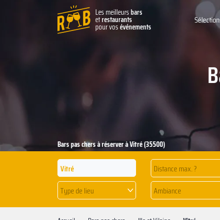
Les meilleurs
bars
et
restaurants
Sélection
pour vos
événements
B
Bars pas chers à réserver à Vitré (35500)
Distance max. ?
Type de lieu
Ambiance