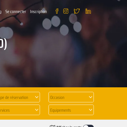
g
Se connecter
Inscription
0)
pe de réservation
Occasion
rvices
Equipements