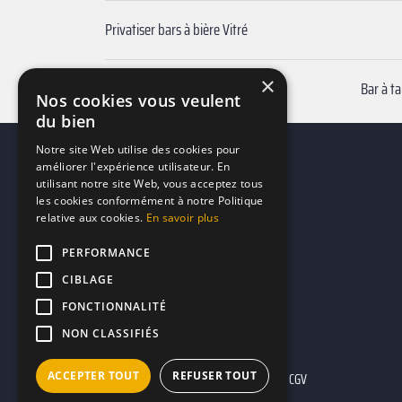
Privatiser bars à bière Vitré
×
Privatiser bars match de foot Vitré
Bar à t
Nos cookies vous veulent
du bien
Notre site Web utilise des cookies pour
améliorer l'expérience utilisateur. En
utilisant notre site Web, vous acceptez tous
les cookies conformément à notre Politique
relative aux cookies.
En savoir plus
PERFORMANCE
CIBLAGE
FONCTIONNALITÉ
NON CLASSIFIÉS
ACCEPTER TOUT
REFUSER TOUT
Mentions légales
CGU
CGV