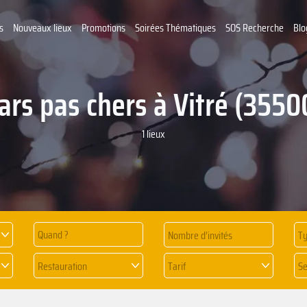
s
Nouveaux lieux
Promotions
Soirées Thématiques
SOS Recherche
Blo
ars pas chers à Vitré (3550
1 lieux
Quand ?
Ty
Restauration
Tarif
Se