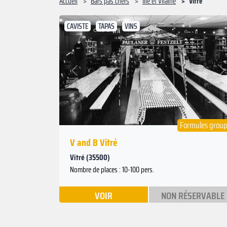
Accueil
Bars pas chers
Ille et Vilaine
Vitré
CAVISTE
TAPAS
VINS
Suivant
Précédent
Formules grou
V and B Vitré
Vitré (35500)
Nombre de places : 10-100 pers.
VOIR
NON RÉSERVABLE