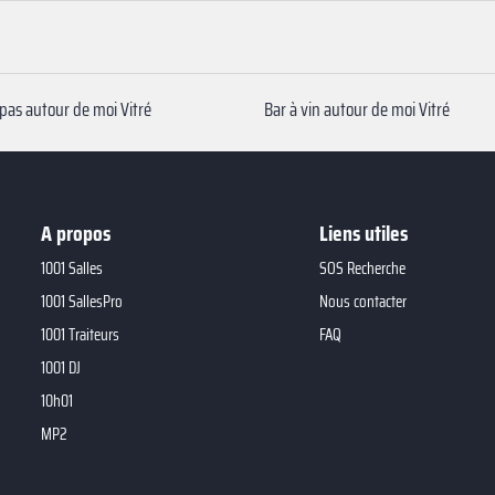
apas autour de moi Vitré
Bar à vin autour de moi Vitré
A propos
Liens utiles
1001 Salles
SOS Recherche
1001 SallesPro
Nous contacter
1001 Traiteurs
FAQ
1001 DJ
10h01
MP2