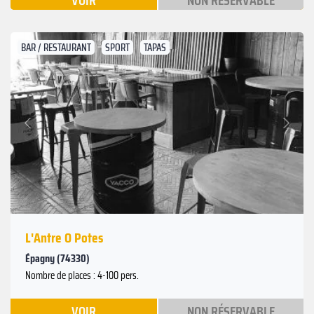
VOIR
NON RÉSERVABLE
BAR / RESTAURANT
SPORT
TAPAS
Suivant
Précédent
L'Antre O Potes
Épagny (74330)
Nombre de places : 4-100 pers.
VOIR
NON RÉSERVABLE