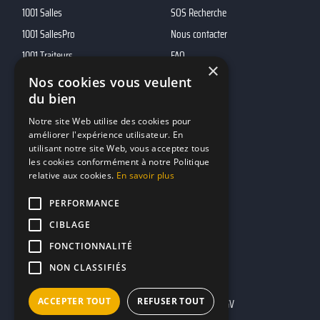
1001 Salles
SOS Recherche
1001 SallesPro
Nous contacter
1001 Traiteurs
FAQ
×
1001 DJ
Nos cookies vous veulent
10h01
du bien
MP2
Notre site Web utilise des cookies pour
améliorer l'expérience utilisateur. En
utilisant notre site Web, vous acceptez tous
Contacts
les cookies conformément à notre Politique
relative aux cookies.
En savoir plus
marketing@reserverunbar.fr
11 rue Maurice Grandcoing
PERFORMANCE
94200 Ivry-sur-Seine
CIBLAGE
FONCTIONNALITÉ
NON CLASSIFIÉS
ACCEPTER TOUT
REFUSER TOUT
Mentions légales
CGU
CGV