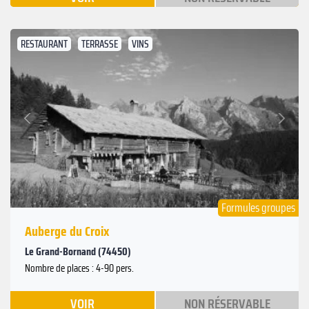
RESTAURANT
TERRASSE
VINS
Suivant
Précédent
Formules groupes
Auberge du Croix
Le Grand-Bornand (74450)
Nombre de places : 4-90 pers.
VOIR
NON RÉSERVABLE