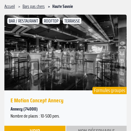
Accueil
Bars pas chers
Haute Savoie
BAR / RESTAURANT
ROOFTOP
TERRASSE
Suivant
Précédent
Formules groupes
E Motion Concept Annecy
Annecy (74000)
Nombre de places : 10-500 pers.