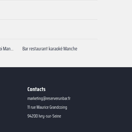
Privatiser bar terrasse autour de moi Manche
Bar restaurant karaoké Manche
Contacts
marketing@reserverunbar.fr
11 rue Maurice Grandcoing
94200 Ivry-sur-Seine