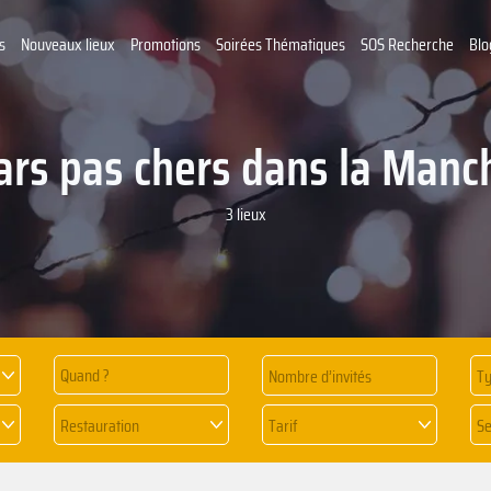
s
Nouveaux lieux
Promotions
Soirées Thématiques
SOS Recherche
Blo
ars pas chers dans la Manc
3 lieux
Quand ?
Ty
Restauration
Tarif
Se