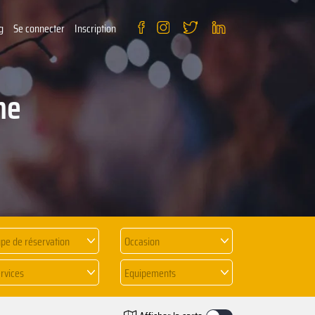
g
Se connecter
Inscription
he
pe de réservation
Occasion
rvices
Equipements