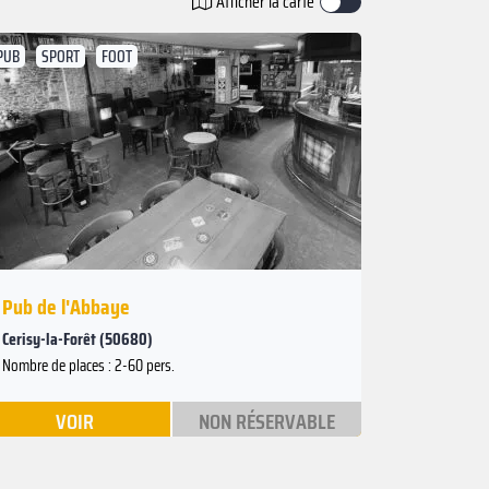
Afficher la carte
PUB
SPORT
FOOT
Suivant
Précédent
Pub de l'Abbaye
Cerisy-la-Forêt (50680)
Nombre de places : 2-60 pers.
VOIR
NON RÉSERVABLE