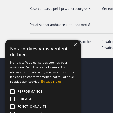
Réserver bars à petit prix Cherbourg-en-Cotentin
Meilleu
Privatiser bar ambiance autour de moi Manche
Privatiser bar foot autour de moi Manche
×
Bar à vin à proximité Manche
Privati
Nos cookies vous veulent
du bien
Notre site Web utilise des cookies pour
améliorer l'expérience utilisateur. En
utilisant notre site Web, vous acceptez tous
les cookies conformément à notre Politique
relative aux cookies.
En savoir plus
PERFORMANCE
CIBLAGE
FONCTIONNALITÉ