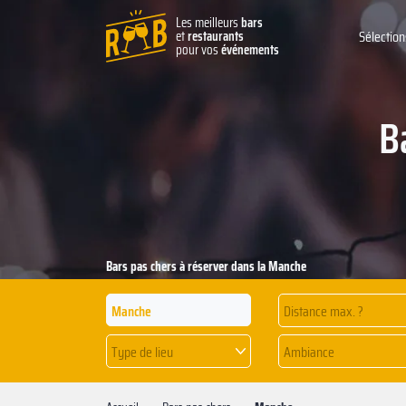
Les meilleurs
bars
et
restaurants
Sélection
pour vos
événements
B
Bars pas chers à réserver dans la Manche
Distance max. ?
Type de lieu
Ambiance