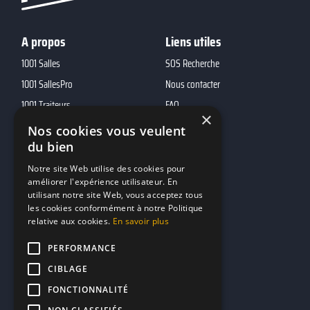
A propos
Liens utiles
1001 Salles
SOS Recherche
1001 SallesPro
Nous contacter
1001 Traiteurs
FAQ
×
1001 DJ
Nos cookies vous veulent
du bien
10h01
MP2
Notre site Web utilise des cookies pour
améliorer l'expérience utilisateur. En
utilisant notre site Web, vous acceptez tous
Contacts
les cookies conformément à notre Politique
relative aux cookies.
En savoir plus
marketing@reserverunbar.fr
11 rue Maurice Grandcoing
PERFORMANCE
94200 Ivry-sur-Seine
CIBLAGE
FONCTIONNALITÉ