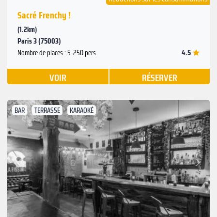
Sacré Frenchy !
(1.2km)
Paris 3 (75003)
4.5
Nombre de places : 5-250 pers.
VOIR
RÉSERVER
BAR
TERRASSE
KARAOKÉ
Suivant
Précédent