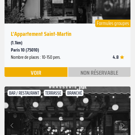
Formules groupes
L’Appartement Saint-Martin
(1.1km)
Paris 10 (75010)
4.8
Nombre de places : 10-150 pers.
VOIR
NON RÉSERVABLE
BAR / RESTAURANT
TERRASSE
BRANCHÉ
Suivant
Précédent