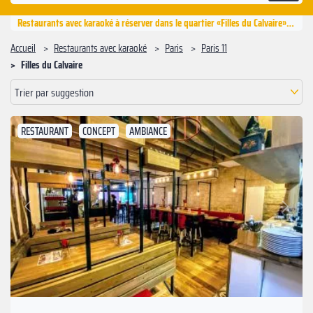
Restaurants avec karaoké à réserver dans le quartier «Filles du Calvaire», Paris 11
Accueil
Restaurants avec karaoké
Paris
Paris 11
Filles du Calvaire
Trier par suggestion
RESTAURANT
CONCEPT
AMBIANCE
Suivant
Précédent