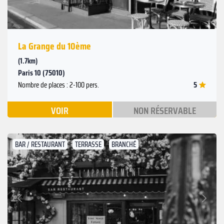
La Grange du 10ème
(1.7km)
Paris 10 (75010)
5
Nombre de places : 2-100 pers.
VOIR
NON RÉSERVABLE
BAR / RESTAURANT
TERRASSE
BRANCHÉ
Suivant
Précédent