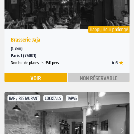
Happy Hour prolongé
Brasserie Jaja
(1.7km)
Paris 1 (75001)
4.6
Nombre de places : 5-350 pers.
VOIR
NON RÉSERVABLE
BAR / RESTAURANT
COCKTAILS
TAPAS
Suivant
Précédent