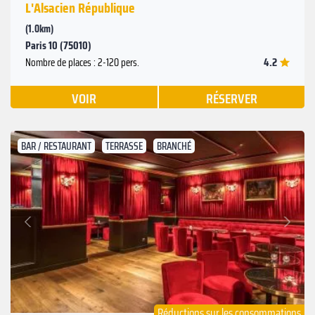
L'Alsacien République
(1.0km)
Paris 10 (75010)
4.2
Nombre de places : 2-120 pers.
VOIR
RÉSERVER
BAR / RESTAURANT
TERRASSE
BRANCHÉ
Suivant
Précédent
Réductions sur les consommations