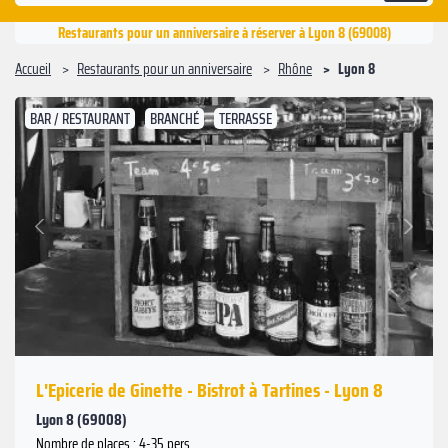
Restaurants pour un anniversaire à réserver à Lyon 8 (69008)
Accueil
Restaurants pour un anniversaire
Rhône
Lyon 8
BAR / RESTAURANT
BRANCHÉ
TERRASSE
Suivant
Précédent
L'Epicerie de Ginette - Bistrot à Tartines - Lyon 8
Lyon 8 (69008)
Nombre de places : 4-35 pers.