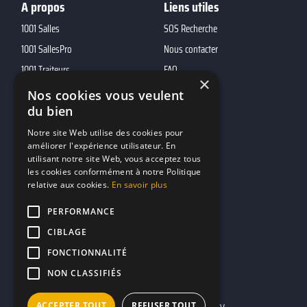
A propos
Liens utiles
1001 Salles
SOS Recherche
1001 SallesPro
Nous contacter
1001 Traiteurs
FAQ
×
1001 DJ
Nos cookies vous veulent
du bien
10h01
MP2
Notre site Web utilise des cookies pour
améliorer l'expérience utilisateur. En
utilisant notre site Web, vous acceptez tous
Contacts
les cookies conformément à notre Politique
relative aux cookies.
En savoir plus
marketing@reserverunbar.fr
11 rue Maurice Grandcoing
PERFORMANCE
94200 Ivry-sur-Seine
CIBLAGE
FONCTIONNALITÉ
NON CLASSIFIÉS
ACCEPTER TOUT
REFUSER TOUT