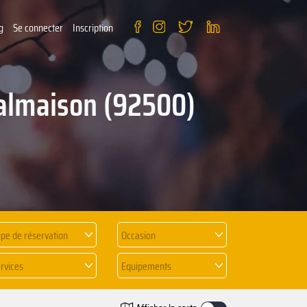
g
Se connecter
Inscription
Malmaison (92500)
pe de réservation
Occasion
rvices
Equipements