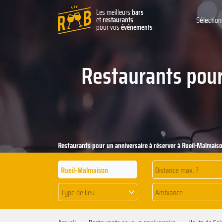
Les meilleurs
bars
et
restaurants
Sélection
pour vos
événements
Restaurants pour
Restaurants pour un anniversaire à réserver à Rueil-Malmais
Distance max. ?
Type de lieu
Ambiance