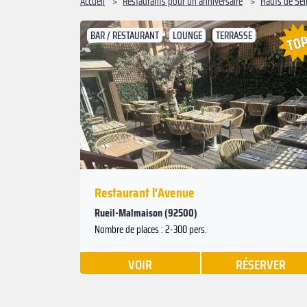
Accueil
Restaurants pour un anniversaire
Hauts de Sei
BAR / RESTAURANT
LOUNGE
TERRASSE
Suivant
Précédent
Restaurant l'Avenue
Rueil-Malmaison (92500)
Nombre de places : 2-300 pers.
VOIR
RÉSERVER