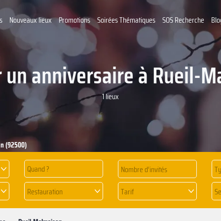
s
Nouveaux lieux
Promotions
Soirées Thématiques
SOS Recherche
Blo
 un anniversaire à Rueil-
1 lieux
on (92500)
Quand ?
Ty
Restauration
Tarif
Se