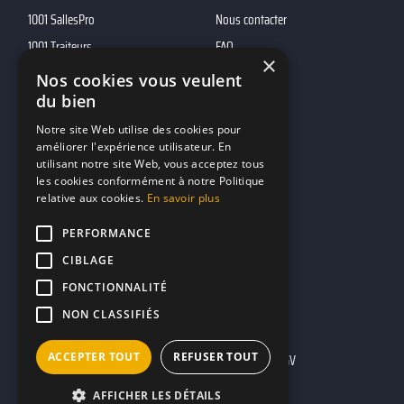
1001 SallesPro
Nous contacter
1001 Traiteurs
FAQ
×
1001 DJ
Nos cookies vous veulent
du bien
10h01
MP2
Notre site Web utilise des cookies pour
améliorer l'expérience utilisateur. En
utilisant notre site Web, vous acceptez tous
Contacts
les cookies conformément à notre Politique
relative aux cookies.
En savoir plus
marketing@reserverunbar.fr
11 rue Maurice Grandcoing
PERFORMANCE
94200 Ivry-sur-Seine
CIBLAGE
FONCTIONNALITÉ
NON CLASSIFIÉS
ACCEPTER TOUT
REFUSER TOUT
Mentions légales
CGU
CGV
AFFICHER LES DÉTAILS