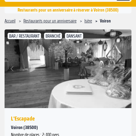
Restaurants pour un anniversaire à réserver à Voiron (38500)
Accueil
Restaurants pour un anniversaire
Isère
Voiron
BAR / RESTAURANT
BRANCHÉ
DANSANT
Suivant
Précédent
L'Escapade
Voiron (38500)
Nombre de places : 2-100 pers.