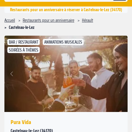
Restaurants pour un anniversaire à réserver à Castelnau-le-Lez (34170)
Accueil
Restaurants pour un anniversaire
Hérault
Castelnau-le-Lez
BAR / RESTAURANT
ANIMATIONS MUSICALES
SOIRÉES À THÈMES
Suivant
Précédent
Pura Vida
Castelnau-le-Lez (34170)