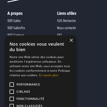
A propos
Liens utiles
1001 Salles
SOS Recherche
1001 SallesPro
Nous contacter
1001 Traiteurs
FAQ
×
1001 DJ
Nos cookies vous veulent
du bien
10h01
MP2
Notre site Web utilise des cookies pour
améliorer l'expérience utilisateur. En
utilisant notre site Web, vous acceptez tous
Contacts
les cookies conformément à notre Politique
relative aux cookies.
En savoir plus
marketing@reserverunbar.fr
11 rue Maurice Grandcoing
PERFORMANCE
94200 Ivry-sur-Seine
CIBLAGE
FONCTIONNALITÉ
NON CLASSIFIÉS